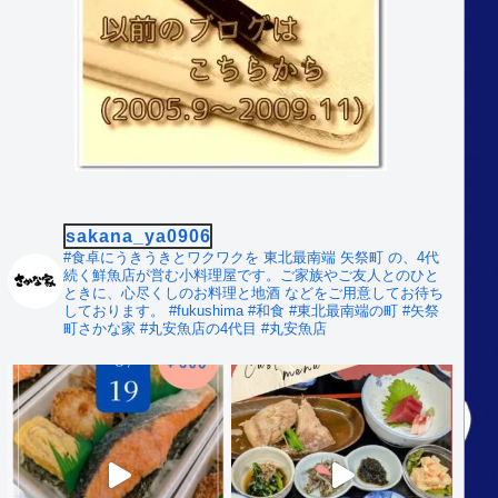
sakana_ya0906
#食卓にうきうきとワクワクを
東北最南端 矢祭町 の、4代
続く鮮魚店が営む小料理屋です。ご家族やご友人とのひと
ときに、心尽くしのお料理と地酒 などをご用意してお待ち
しております。
#fukushima #和食
#東北最南端の町 #矢祭
町さかな家
#丸安魚店の4代目 #丸安魚店