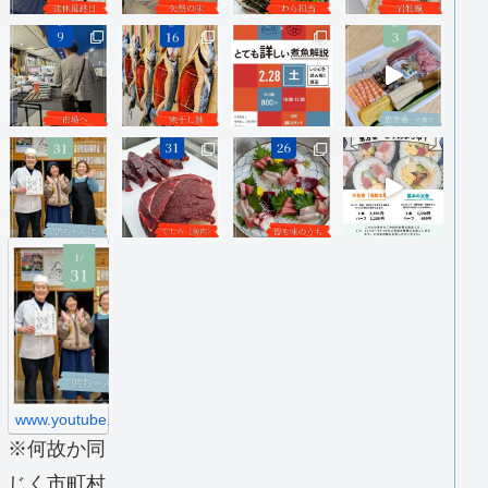
h
t
t
p
s
:
/
/
w
w
www.youtube.com
w
※何故か同
.
y
じく市町村