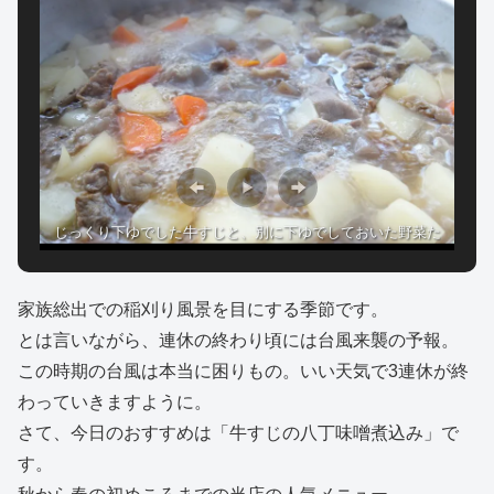
じっくり下ゆでした牛すじと、別に下ゆでしておいた野菜た
ち。みりんと醤油でうっすら下味を。
家族総出での稲刈り風景を目にする季節です。
とは言いながら、連休の終わり頃には台風来襲の予報。
この時期の台風は本当に困りもの。いい天気で3連休が終
わっていきますように。
さて、今日のおすすめは「牛すじの八丁味噌煮込み」で
す。