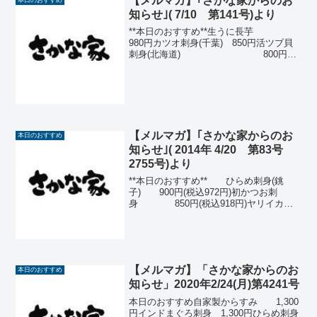
【メルマガ】｢さかな家からのお
ぐろ造り (税抜 980円)1...
知らせ｣( 7/10 第141号)より
**本日のおすすめ**生うに長芋
980円カツオ刺身(千葉) 850円活ツブ貝
刺身(北海道) 800円ス
ルメイカ刺身(北海道)
700円那須どり塩麹漬の グリルサラ
ダ650円薬味たっぷりアジたたき ...
【メルマガ】｢さかな家からのお
本日のおすすめ
知らせ｣( 2014年 4/20 第83号
2755号)より
**本日のおすすめ** ひらめ刺身(銚
子) 900円(税込972円)初かつお刺
身 850円(税込918円)ヤリイカ刺
身(久慈浜)750円(税込810円)しめさば(長
井) 670円(税込724円)さわら西京焼
480円(税込...
【メルマガ】「さかな家からのお
本日のおすすめ
知らせ」2020年2/24(月)第4241号
本日のおすすめ自家製からすみ 1,300
円インドまぐろ刺身 1,300円ひらめ刺身