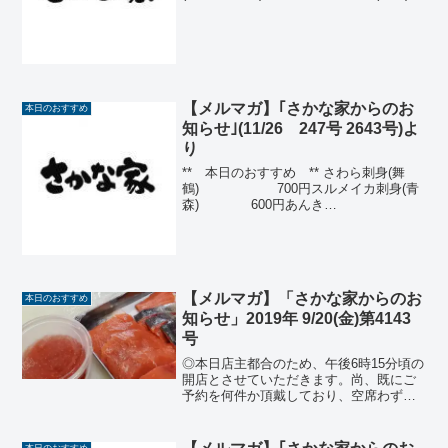
(税抜 850円) 918円岩海苔のサラ
ダ (税抜 750円) 810円
ハーフ (税抜 45...
【メルマガ】｢さかな家からのお
本日のおすすめ
知らせ｣(11/26 247号 2643号)よ
り
** 本日のおすすめ ** さわら刺身(舞
鶴) 700円スルメイカ刺身(青
森) 600円あんき
も 600円合鴨塩蒸
し 570円本シシャモ焼
(北海道) 3本550
円 +...
【メルマガ】「さかな家からのお
本日のおすすめ
知らせ」2019年 9/20(金)第4143
号
◎本日店主都合のため、午後6時15分頃の
開店とさせていただきます。尚、既にご
予約を何件か頂戴しており、空席わずか
です。いらっしゃる前にお電話にてご確
認の上、足をお運びくださ
い。 本日のおすすめ生バチま
本日のおすすめ