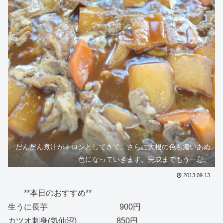
だんだん煮汁がトロンとしてきて、さらに大根の色も濃いあめ
色になっていきます。完成までもう一息。
2013.09.13
**本日のおすすめ**
生うに長芋 900円
カツオ刺身(気仙沼) 850円