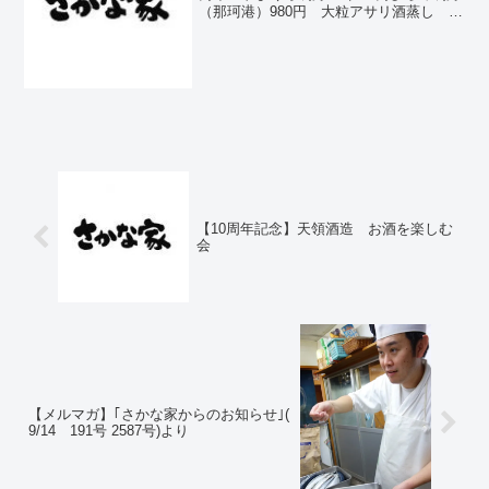
（那珂港）980円 大粒アサリ酒蒸し
980円自家製さば風干し 750円スルメ
イカ刺身(青森)700円蒸し牡蠣(浦村産)2個
700円あん肝ポン酢 ...
【10周年記念】天領酒造 お酒を楽しむ
会
【メルマガ】｢さかな家からのお知らせ｣(
9/14 191号 2587号)より