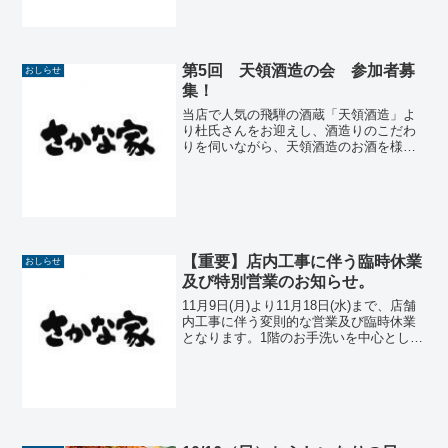
会食等にどうぞお気軽にご利用ください
ませ。(最大席数は３６席...
第5回 天領酒造の会 参加者募
おしらせ
集！
当店で人気の飛騨の酒蔵「天領酒造」よ
り杜氏さんをお迎えし、酒造りのこだわ
りを伺いながら、天領酒造のお酒を様々
に楽しむ会です。当店定番のお酒はもち
ろん、秘蔵のお酒やこのときにしか飲め
ないお酒なども。料理は店主がこの日の
ための特別メニューをご用...
【重要】店内工事に伴う臨時休業
おしらせ
及び特別営業のお知らせ。
11月9日(月)より11月18日(水)まで、店舗
内工事に伴う変則的な営業及び臨時休業
となります。1階のお手洗いを中心とした
工事のため、1階での通常営業ができませ
ん。お客様には大変ご迷惑をおかけいた
しますが、何卒よろしくお願いいたしま
す。期間...