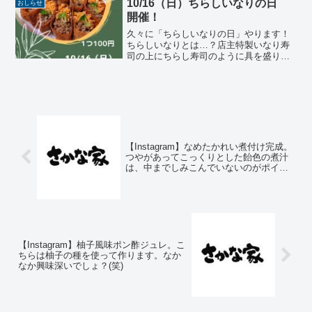
10/16（日）ちらしいなりの日
おしらせ
開催！
久々に「ちらしいなりの日」やります！
ちらしいなりとは…？店主特製いなり寿
司の上にちらし寿司のように具を盛り付
けてつくる「ちらしいなり」。そのまま
食べるのはもちろん、おかみ一押しの
「レンジでチン」で蒸し寿司風にして食
べるのもおいしいですよ。ご...
【Instagram】なめたかれい煮付け完成。
つやがあってこっくりとした飴色の煮汁
は、中までしみこんでいないのがポイン
ト。身は淡泊に仕上げると、食べたとき
にこくのある煮汁が絡んでちょうど良い
のだそう。 #煮魚 #なめたかれいの煮付
け #さかな家
【Instagram】柚子風味ポン酢ジュレ。こ
ちらは柚子の種を使って作ります。なか
なか興味深いでしょ？(笑)