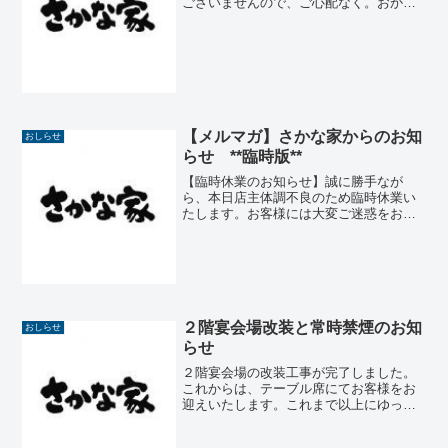
ございませんので、ご心配なく。おかげ
さまでここのところ昼夜関係なく忙しく
させていただきました。そのため、週末
開催される押田製材所大展示即売会の準
備が大幅に遅れてしまいま...
【メルマガ】さかな家からのお知
おしらせ
らせ **臨時版**
【臨時休業のお知らせ】誠に勝手なが
ら、本日店主体調不良のため臨時休業い
たします。お客様には大変ご迷惑をおか
けいたしますが、どうぞよろしくお願い
いたします。インフルエンザかと思いま
したが、どうやら違うようです。去年で
したか、それで一家がインフ...
２階宴会場改装と常時禁煙のお知
おしらせ
らせ
２階宴会場の改装工事が完了しました。
これからは、テーブル席にてお客様をお
迎えいたします。これまで以上にゆった
りと、くつろぎながらお料理をお楽しみ
いただけると思います。お祝い・法事・