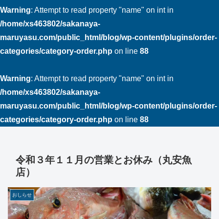
Warning
: Attempt to read property "name" on int in
/home/xs463802/sakanaya-
maruyasu.com/public_html/blog/wp-content/plugins/order-
categories/category-order.php
on line
88
Warning
: Attempt to read property "name" on int in
/home/xs463802/sakanaya-
maruyasu.com/public_html/blog/wp-content/plugins/order-
categories/category-order.php
on line
88
令和３年１１月の営業とお休み（丸安魚
店）
おしらせ