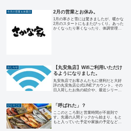
なと思っています。思ってばかりじゃ変
わらない、ってことで。今回、素敵なご
縁で矢祭もったいない図書館さんと一緒
2月の営業とお休み。
今月の営業＆休業日
にワークショップを開催する...
1月の寒さと雪には驚きましたが、暖かな
2月のスタートにもまたびっくり。あった
かくなったり寒くなったり、体調管理が
難しいですね。インフルエンザも、あち
こちで大流行とのこと。皆さん、どうぞ
お体ご自愛ください。さて、今月は定休
日のほかにお休みが2...
【丸安魚店】Wifiご利用いただけ
おしらせ
るようになりました。
丸安魚店でお客さんたちに便利だと大好
評の丸安魚店公式LINEアカウント。その
日入荷したお魚の紹介や、最近シリーズ
化し始めている特製干物のご紹介、ご予
約が便利な「さかな家特製おかずのテイ
クアウト」をご案内しています。わざわ
「呼ばれた」？
ひとりごと
ざお店に足を運ばれな...
ここのところ割と営業時間が不規則で
す。先週の人間ドックから始まり、もと
もと入っていた予定や家族の予定などが
一気にこの２週間に集中。今週に至って