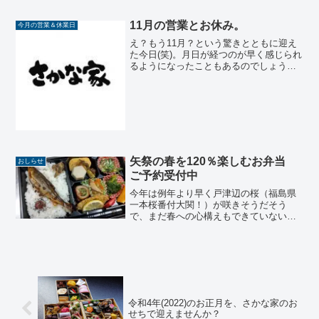
は営業よりお休みしている時間が長い状
態。とはいえ、とはいえ、バタバタあち
こち走り回っています。休ん...
11月の営業とお休み。
今月の営業＆休業日
え？もう11月？という驚きとともに迎え
た今日(笑)。月日が経つのが早く感じられ
るようになったこともあるのでしょう
が、つい先日まで暑かったよね？台風も
来たよね?なんてことでも、この11月のや
ってき方があまりにあわただしく感じら
れるのでしょう。...
矢祭の春を120％楽しむお弁当
おしらせ
ご予約受付中
今年は例年より早く戸津辺の桜（福島県
一本桜番付大関！）が咲きそうだそう
で、まだ春への心構えもできていないの
でそわそわしてしまう今日この頃です。
新型コロナウイルスに生活がほんろうさ
れて丸１年がたつ今、なんとなく三密を
避けて行動するのが日々の暮...
令和4年(2022)のお正月を、さかな家のお
せちで迎えませんか？