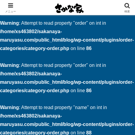
創業大正11年 矢祭町の中心で営む鮮魚店と飲食店
メニュー
検索
Warning
: Attempt to read property "order" on int in
/home/xs463802/sakanaya-
maruyasu.com/public_html/blog/wp-content/plugins/order-
categories/category-order.php
on line
86
Warning
: Attempt to read property "order" on int in
/home/xs463802/sakanaya-
maruyasu.com/public_html/blog/wp-content/plugins/order-
categories/category-order.php
on line
86
Warning
: Attempt to read property "name" on int in
/home/xs463802/sakanaya-
maruyasu.com/public_html/blog/wp-content/plugins/order-
categories/category-order.php
on line
88