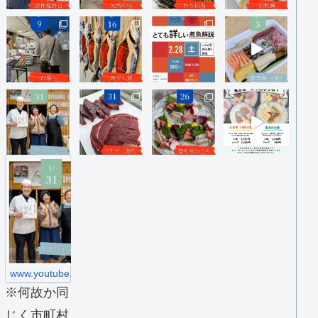
h
t
t
p
s
:
/
/
w
w
www.youtube.com
w
※何故か同
.
y
じく市町村