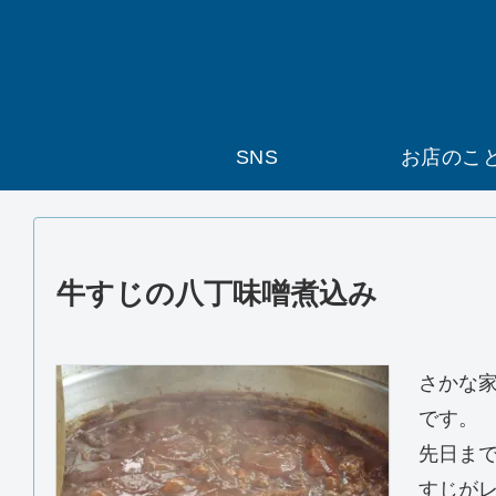
SNS
お店のこ
牛すじの八丁味噌煮込み
さかな
です。
先日ま
すじが