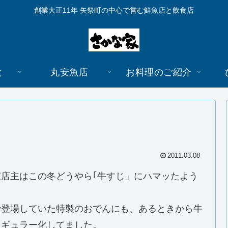
創業大正11年 矢祭町の中心で営む鮮魚店と飲食店
と
丸安魚店
お料理のご紹介
2011.03.08
家店主はこの冬どうやら｢牛すじ」にハマッたよう
で登場していた特製のおでんにも、あるときから牛
レギュラー化してました。