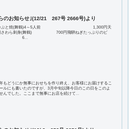
知らせ｣(12/21 267号 2666号)より
天然ブリかぶと焼(舞鶴)4～5人前 1,300円天
円さわら刺身(舞鶴) 700円飛騨ねぎたっぷりのピ
 6...
年もどうにか無事におせちを作り終え、お客様にお届けするこ
ールにも書いたのですが、3月中旬以降今日のこの日をこのよ
んでした。ここまで無事にお店を続けて...