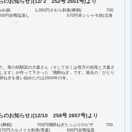
知らせ｣(12/ 2 252号 2651号)より
ンマつみれ鍋 1,050円さわら刺身(舞鶴) 700
 600円合鴨塩蒸し 570円本シシャモ焼(北海
 ...
た。母の幼馴染の大森さん（そして古くは母方の祖母と大森さ
します）が作って下さった「飛騨ねぎ」です。過去の「ひとり
ねぎを使い始めたのは2004年の冬。...
知らせ｣(12/10 258号 2657号)より
わら刺身(舞鶴) 700円飛騨ねぎたっぷりのピザ 700
スルメイカ刺身(青森) 600円合鴨塩蒸