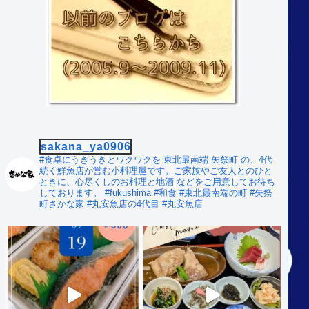
sakana_ya0906
#食卓にうきうきとワクワクを
東北最南端 矢祭町 の、4代
続く鮮魚店が営む小料理屋です。ご家族やご友人とのひと
ときに、心尽くしのお料理と地酒 などをご用意してお待ち
しております。
#fukushima #和食
#東北最南端の町 #矢祭
町さかな家
#丸安魚店の4代目 #丸安魚店