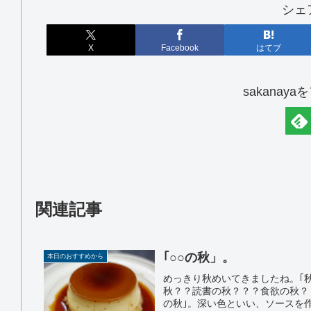
シェ
X
Facebook
はてブ
sakanay
関連記事
｢○○の秋」。
本日のおすすめから
めっきり秋めいてきましたね。｢
秋？？読書の秋？？？食欲の秋？
の秋｣。深い色といい、ソースを作