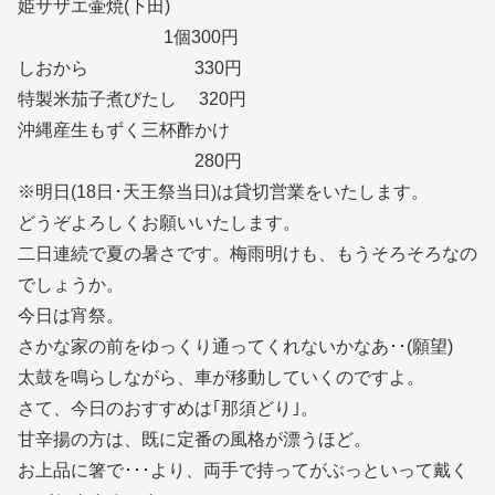
姫サザエ壷焼(下田)
1個300円
しおから 330円
特製米茄子煮びたし 320円
沖縄産生もずく三杯酢かけ
280円
※明日(18日･天王祭当日)は貸切営業をいたします。
どうぞよろしくお願いいたします。
二日連続で夏の暑さです。梅雨明けも、もうそろそろなの
でしょうか。
今日は宵祭。
さかな家の前をゆっくり通ってくれないかなあ･･(願望)
太鼓を鳴らしながら、車が移動していくのですよ。
さて、今日のおすすめは｢那須どり｣。
甘辛揚の方は、既に定番の風格が漂うほど。
お上品に箸で･･･より、両手で持ってがぶっといって戴く