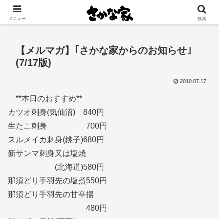
創業大正11年 矢祭町の中心で営む鮮魚店と飲食店
メニュー
検索
【メルマガ】｢さかな家からのお知らせ｣
(7/17版)
2010.07.17
**本日のおすすめ**
カツオ刺身(気仙沼) 840円
生たこ刺身 700円
スルメイカ刺身(銚子)680円
新サンマ刺身又は塩焼
(北海道)580円
那須どり手羽先の塩煮550円
那須どり手羽先の甘辛揚
480円