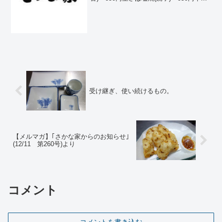
じ煮込み四川風520円めひかり南蛮漬
500円那須どり手羽先の甘辛
揚 480円米茄子鶏味噌
かけ...
受け継ぎ、使い続けるもの。
【メルマガ】｢さかな家からのお知らせ｣
(12/11 第260号)より
コメント