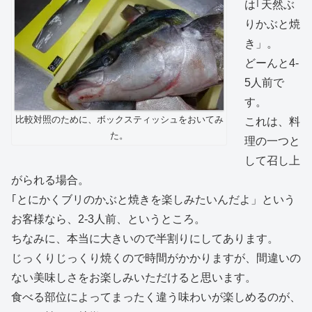
は｢天然ぶ
りかぶと焼
き」。
どーんと4-
5人前で
す。
比較対照のために、ボックスティッシュをおいてみ
これは、料
た。
理の一つと
して召し上
がられる場合。
｢とにかくブリのかぶと焼きを楽しみたいんだよ」という
お客様なら、2-3人前、というところ。
ちなみに、本当に大きいので半割りにしてあります。
じっくりじっくり焼くので時間がかかりますが、間違いの
ない美味しさをお楽しみいただけると思います。
食べる部位によってまったく違う味わいが楽しめるのが、