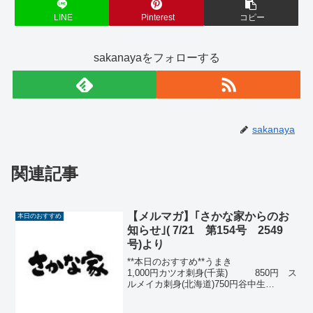
LINE
Pinterest
コピー
sakanayaをフォローする
sakanaya
関連記事
【メルマガ】｢さかな家からのお
本日のおすすめ
知らせ｣( 7/21 第154号 2549
号)より
**本日のおすすめ**うまき
1,000円カツオ刺身(千葉) 850円 ス
ルメイカ刺身(北海道)750円谷中生
姜 400円玉子豆腐の冷やし
鉢 380円米茄子煮びたし 350