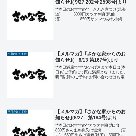
知らせ｣( 9/27 202号 2598号)より
**本日のおすすめ** きんき煮つけ(北海
道) 3000円カツオ刺身(気仙
沼) 850円サンマつみれ小鍋仕
立て 700円〆鯖(八
戸) 680円いくら土佐
醤油漬け(北海道) 600円秋サバ塩焼(八
戸) ...
【メルマガ】｢さかな家からのお
本日のおすすめ
知らせ｣( 8/13 第167号)より
**本日満席です**おかげさまで本日は(本
日も)ご予約にて既に満席となりました。
明日以降のご予約･お問い合わせはお電話
又は店頭にて承っております。0247-46-
3802尚、17日までは短縮営業(22:00閉
店 21:00ラストオーダー)、...
【メルマガ】｢さかな家からのお
本日のおすすめ
知らせ｣(8/27 第184号)より
**本日のおすすめ**カツオ刺身(九州)
850円さんま刺身又は塩焼 (宮
古) 650円生さば塩焼(銚子) 630円牛す