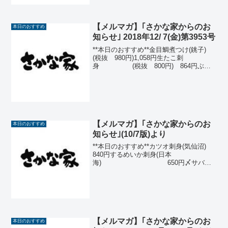
円自家製しおから 350円...
【メルマガ】｢さかな家からのお
本日のおすすめ
知らせ｣ 2018年12/ 7(金)第3953号
**本日のおすすめ**金目鯛煮つけ(銚子)
(税抜 980円)1,058円生たこ刺
身 (税抜 800円) 864円ぶり
カマ焼き (税抜 780円) 842円
岩海苔サラダ (税抜 750円)
810円 ハーフ(...
【メルマガ】｢さかな家からのお
本日のおすすめ
知らせ｣(10/7版)より
**本日のおすすめ**カツオ刺身(気仙沼)
840円するめいか刺身(日本
海) 650円〆サバ
（長崎） 630円たこかるぱっち
ょ 580円那須どり手羽先の甘辛
揚 (3本) 480円イカゲソの
塩焼マヨ風味 ...
【メルマガ】｢さかな家からのお
本日のおすすめ