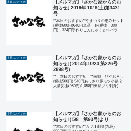
【メルマガ】｢さかな家からのお
本日のおすすめ
知らせ｣ 2016年 10/ 8(土)第3431
号
**本日のおすすめ**やまつりの恵みセット
(税抜600円)648円単品 各(税抜 300
円) 324円手作りこんにゃくと牛バラ肉
の煮物 しいたけカツ しおから 塩ゆ
で枝豆 おから煮菊花ときゅうりの二色
押し(酢の物)さんま棒寿司 (税
抜 ...
【メルマガ】｢さかな家からのお
本日のおすすめ
知らせ｣( 2014年10/24 第226号
2898号)
** 本日のおすすめ **南郷 ひやおろし
(税抜500円) 540円あっさり豚モツ小鍋 2
人前(税抜980円)1,058円天然ブリ刺身(北
海道) (税抜900円) 972円ひらめ刺身(千葉)
(税抜900円) 972円カツオ刺身(御前崎)...
【メルマガ】｢さかな家からのお
本日のおすすめ
知らせ｣( 5/8 第93号)より
**本日のおすすめ**カツオ刺身(九州)