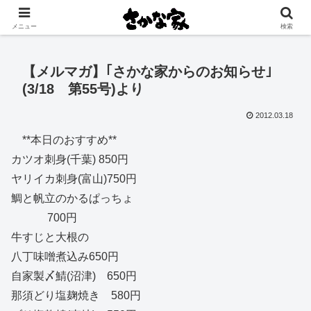
創業大正11年 矢祭町の中心で営む鮮魚店と飲食店
メニュー
検索
【メルマガ】｢さかな家からのお知らせ｣
(3/18 第55号)より
2012.03.18
**本日のおすすめ**
カツオ刺身(千葉) 850円
ヤリイカ刺身(富山)750円
鯛と帆立のかるぱっちょ
700円
牛すじと大根の
八丁味噌煮込み650円
自家製〆鯖(沼津) 650円
那須どり塩麹焼き 580円