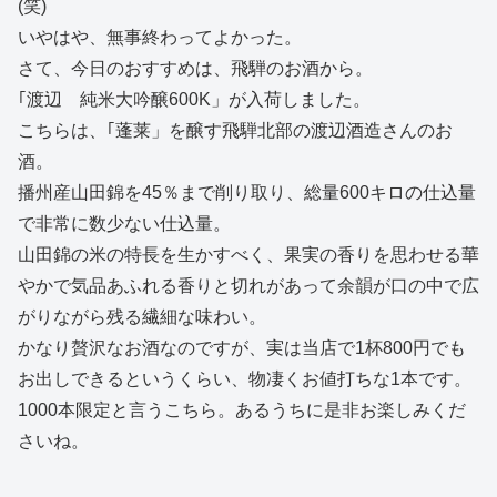
(笑)
いやはや、無事終わってよかった。
さて、今日のおすすめは、飛騨のお酒から。
｢渡辺 純米大吟醸600K」が入荷しました。
こちらは、｢蓬莱」を醸す飛騨北部の渡辺酒造さんのお
酒。
播州産山田錦を45％まで削り取り、総量600キロの仕込量
で非常に数少ない仕込量。
山田錦の米の特長を生かすべく、果実の香りを思わせる華
やかで気品あふれる香りと切れがあって余韻が口の中で広
がりながら残る繊細な味わい。
かなり贅沢なお酒なのですが、実は当店で1杯800円でも
お出しできるというくらい、物凄くお値打ちな1本です。
1000本限定と言うこちら。あるうちに是非お楽しみくだ
さいね。