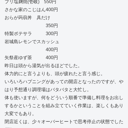
ブリ塩麹焼(壱岐) 550円
さかな家のこじはん400円
おらが蒟蒻丼 具だけ
350円
特製ポテサラ 300円
岩城島レモンでスカッシュ
400円
矢祭産ゆず茶 400円
昨日は頭から湯気が出るほどでした。
体力的にと言うよりも、頭が疲れたと言う感じ。
いろいろハプニングがあっての開店となったのですが、や
はり予想通り調理場はバタバタと大忙し。
体も使いますが、何をどういう順番で準備し料理をお出し
するかということを組み立てていく作業は、楽しくもあり
大変でもあり。
閉店近くは、少々オーバーヒートで思考停止の状態でした