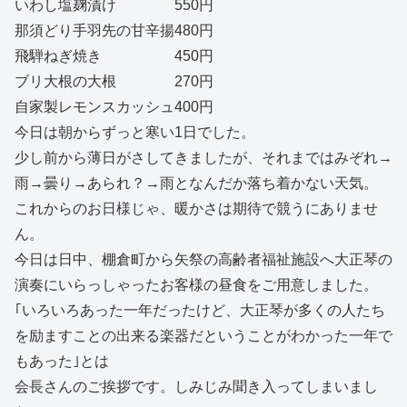
いわし塩麹漬け 550円
那須どり手羽先の甘辛揚480円
飛騨ねぎ焼き 450円
ブリ大根の大根 270円
自家製レモンスカッシュ400円
今日は朝からずっと寒い1日でした。
少し前から薄日がさしてきましたが、それまではみぞれ→
雨→曇り→あられ？→雨となんだか落ち着かない天気。
これからのお日様じゃ、暖かさは期待で競うにありませ
ん。
今日は日中、棚倉町から矢祭の高齢者福祉施設へ大正琴の
演奏にいらっしゃったお客様の昼食をご用意しました。
｢いろいろあった一年だったけど、大正琴が多くの人たち
を励ますことの出来る楽器だということがわかった一年で
もあった｣とは
会長さんのご挨拶です。しみじみ聞き入ってしまいまし