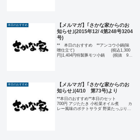
950円)1,026円 カツオ刺身(気仙沼) (税
抜 850円) 918円さんま刺身または塩焼
(北海道) ...
【メルマガ】｢さかな家からのお
本日のおすすめ
知らせ｣(2015年12/ 4第248号3204
号)
** 本日のおすすめ **アンコウ小鍋(味
噌仕立て) (税込1,300
円)1,404円特製豚モツ小鍋 (税抜 980
円)1,058円特製ブイヤベース (税抜 950
円)1,026円 ひらめ刺身(銚子) (税抜
900円) ...
【メルマガ】｢さかな家からのお
本日のおすすめ
知らせ｣(4/10 第73号)より
**本日のおすすめ**本日のセット
700円 アジたたき 小松菜オイル煮 カ
レー風味のポテトサラダ 野菜たっぷりす
いとん平目刺身(銚子) 980円カツオ刺
身(宮崎) 850円さば塩焼(三重) 630円
牛すじ煮込み 550円飛...