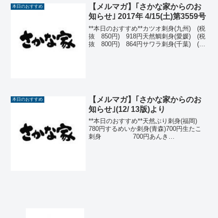
【メルマガ】｢さかな家からのお
本日のおすすめ
知らせ｣ 2017年 4/15(土)第3559号
**本日のおすすめ**カツオ刺身(九州) (税
抜 850円) 918円天然鯛刺身(愛媛) (税
抜 800円) 864円サワラ刺身(千葉) (税
抜 780円) 842円いわしなめろう(銚子)
(税抜600円) 648円新じゃがの鉄板焼き
(ローシ...
【メルマガ】｢さかな家からのお
本日のおすすめ
知らせ｣(12/ 13版)より
**本日のおすすめ**天然ぶり刺身(福岡)
780円するめいか刺身(青森)700円生たこ
刺身 700円あんき
も 600円サザエ壷
焼 530円飛騨ねぎたっぷりのピ
ザ 500円ぶり大
根 50...