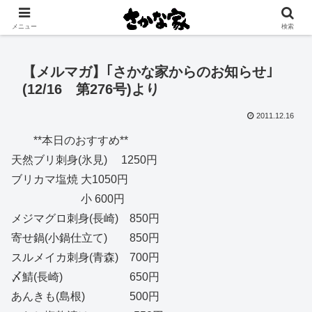
創業大正11年 矢祭町の中心で営む鮮魚店と飲食店
メニュー
検索
【メルマガ】｢さかな家からのお知らせ｣
(12/16 第276号)より
2011.12.16
**本日のおすすめ**
天然ブリ刺身(氷見) 1250円
ブリカマ塩焼 大1050円
小 600円
メジマグロ刺身(長崎) 850円
寄せ鍋(小鍋仕立て) 850円
スルメイカ刺身(青森) 700円
〆鯖(長崎) 650円
あんきも(島根) 500円