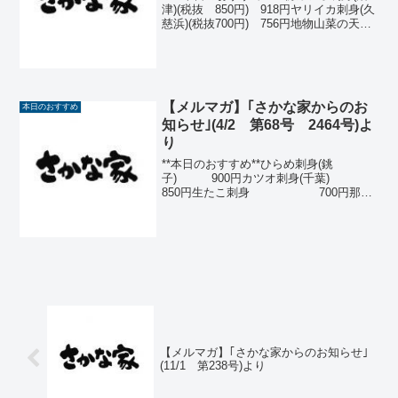
津)(税抜 850円) 918円ヤリイカ刺身(久
慈浜)(税抜700円) 756円地物山菜の天ぷ
ら (税抜 580円) 626円ねぎ豚のあっ
たかい包みサラダ (税
抜 550円) 594...
【メルマガ】｢さかな家からのお
本日のおすすめ
知らせ｣(4/2 第68号 2464号)よ
り
**本日のおすすめ**ひらめ刺身(銚
子) 900円カツオ刺身(千葉)
850円生たこ刺身 700円那須
どり塩麹焼 580円牛すじ八丁味噌
煮込み 580円ほたるいか(富山)
500円生さば塩焼(千葉) 500円...
【メルマガ】｢さかな家からのお知らせ｣
(11/1 第238号)より