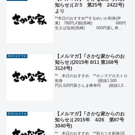
知らせ｣( 2/ 5 第25号 2422号)
より
**本日のおすすめ**するめいか刺身(伊
東) 780円〆鯖(長崎) 680円
生さば塩焼(長崎) 650円蒸し寿
司 580円那須どり塩麹焼
き 580円つみれと豆腐のさっと煮
530円イワシ塩焼(銚子) 500円...
【メルマガ】｢さかな家からのお
本日のおすすめ
知らせ｣(2015年 8/11 第168号
3124号)
** 本日のおすすめ **ホンマグロ大トロ
刺身 (税抜1,500
円)1,620円新さんま棒寿司 (税抜1,000
円)1,080円カツオ刺身(気仙沼)(税抜 850
円) 918円新さんま塩焼(北海道)(税抜800
円) 864...
【メルマガ】｢さかな家からのお
本日のおすすめ
知らせ｣( 2015年 4/26 第87号
3040号)
** 本日のおすすめ **初カツオ刺身(沼