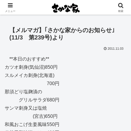
創業大正11年 矢祭町の中心で営む鮮魚店と飲食店
メニュー
検索
【メルマガ】｢さかな家からのお知らせ｣
(11/3 第239号)より
2011.11.03
**本日のおすすめ**
カツオ刺身(気仙沼)850円
スルメイカ刺身(北海道)
700円
那須どり塩麹漬の
グリルサラダ680円
サンマ刺身又は塩焼
(宮古)650円
和風おこげ生姜風味550円