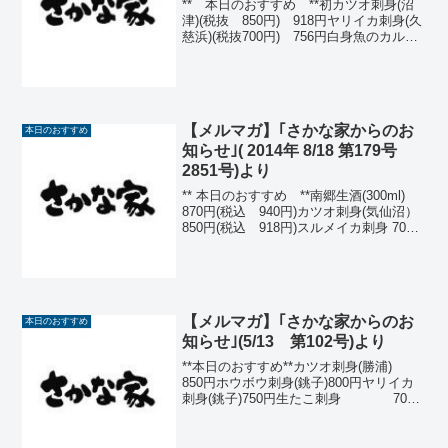
** 本日のおすすめ **初カツオ刺身(沼
津)(税抜 850円) 918円ヤリイカ刺身(久
慈浜)(税抜700円) 756円白身魚のカルパ
ッチョ(税抜700円) 756円生たこ刺
身 (税抜700円) 756円 薬味
たっぷりアジたたき ...
【メルマガ】｢さかな家からのお
本日のおすすめ
知らせ｣( 2014年 8/18 第179号
2851号)より
** 本日のおすすめ **南郷生酒(300ml)
870円(税込 940円)カツオ刺身(気仙沼）
850円(税込 918円)スルメイカ刺身 700
円(税込 756円)新サンマ刺身 650円(税込
702円）あまえびクリームコロッケ2個
58...
【メルマガ】｢さかな家からのお
本日のおすすめ
知らせ｣(5/13 第102号)より
**本日のおすすめ**カツオ刺身(勝浦)
850円ホウボウ刺身(銚子)800円ヤリイカ
刺身(銚子)750円生たこ刺身 700
円アジ塩焼(長崎) 550円那須どり手羽
先の甘辛揚 480円平目
と鯛のにこごり480円新じゃ...