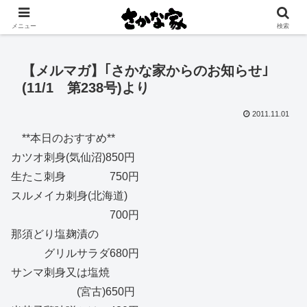
創業大正11年 矢祭町の中心で営む鮮魚店と飲食店
メニュー
検索
【メルマガ】｢さかな家からのお知らせ｣
(11/1 第238号)より
2011.11.01
**本日のおすすめ**
カツオ刺身(気仙沼)850円
生たこ刺身 750円
スルメイカ刺身(北海道)
700円
那須どり塩麹漬の
グリルサラダ680円
サンマ刺身又は塩焼
(宮古)650円