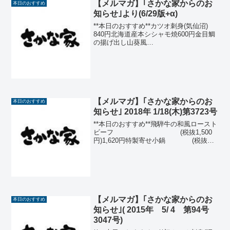
【メルマガ】｢さかな家からのお
本日のおすすめ
知らせ｣より(6/29版+α)
**本日のおすすめ**カツオ刺身(気仙沼)
840円北海道産本シシャモ焼600円金目鯛
の揚げ出し山葵風
味 580円ミニ帆立バ
ター醤油焼550円金目鯛煮つけ(伊東)
550円那須どり手羽先の甘辛
揚 480円...
【メルマガ】｢さかな家からのお
本日のおすすめ
知らせ｣ 2018年 1/18(木)第3723号
**本日のおすすめ**飛騨牛の和風ロースト
ビーフ (税抜1,500
円)1,620円特製寄せ小鍋 (税抜
1,250円)1,350円天然鯛昆布〆(千葉) (税
抜 850円) 918円岩海苔サラダ
(税抜 750円)...
【メルマガ】｢さかな家からのお
本日のおすすめ
知らせ｣( 2015年 5/ 4 第94号
3047号)