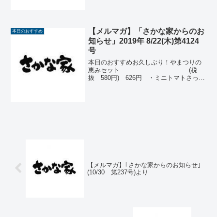
【メルマガ】「さかな家からのお
本日のおすすめ
知らせ」2019年 8/22(木)第4124
号
本日のおすすめお久しぶり！やまつりの
恵みセット (税
抜 580円) 626円 ・ミニトマトさっと
煮 ・カツオ角煮 ・あすぱらおかかバ
ターソテー ・甘唐素揚げかつお造り(気
仙沼) (税抜 950円)1,026円川エビ唐
揚 ...
【メルマガ】｢さかな家からのお知らせ｣
(10/30 第237号)より