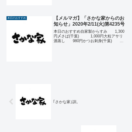
し500円(税込5...
【メルマガ】「さかな家からのお
本日のおすすめ
知らせ」2020年2/11(火)第4235号
本日のおすすめ自家製からすみ 1,300
円〆さば(千葉) 1,000円大粒アサリ
酒蒸し 980円かつお刺身(千葉)
980円青つぶ貝刺身 680円子持ち
やなぎかれい風干
し 650円生たら白
子ポン酢 62...
｢さかな家｣訓。