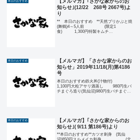
【メルマガ】｢さかな家からのお
本日のおすすめ
知らせ｣(12/22 268号 2667号)よ
り
** 本日のおすすめ **天然ブリかぶと焼
(舞鶴)4～5人前 (限定1
食) 1,300円特製キムチ
鍋 1,050円天然ブリ刺身
(舞鶴) 980円さわら刺身(舞
鶴) 700円あんき
も ...
【メルマガ】「さかな家からのお
本日のおすすめ
知らせ」2019年11/18(月)第4186
号
本日のおすすめ鉄火丼(汁物付)
1,100円大粒アサリ酒蒸し 980円生バ
チまぐろ造り(気仙沼)980円生バチまぐろ
ブツ 750円魚のフライ(あじ又は
ヒラマサ) 680円あんき
も 660円アジ刺身(愛
媛) ...
【メルマガ】｢さかな家からのお
本日のおすすめ
知らせ｣( 9/11 第186号)より
**本日のおすすめ**カツオ刺身 (気仙
沼)850円スルメイカ刺身 (北