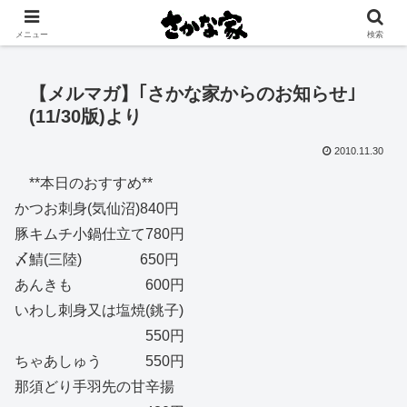
創業大正11年 矢祭町の中心で営む鮮魚店と飲食店
メニュー
検索
【メルマガ】｢さかな家からのお知らせ｣
(11/30版)より
2010.11.30
**本日のおすすめ**
かつお刺身(気仙沼)840円
豚キムチ小鍋仕立て780円
〆鯖(三陸) 650円
あんきも 600円
いわし刺身又は塩焼(銚子)
550円
ちゃあしゅう 550円
那須どり手羽先の甘辛揚