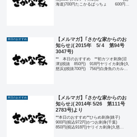
海道)700円たこかるぱっちょ 600円生
さば塩焼 (三陸)600円サンマ刺身又は
塩焼 (宮古)550円那須どり
手羽先の甘辛揚 ...
【メルマガ】｢さかな家からのお
本日のおすすめ
知らせ｣( 2015年 5/ 4 第94号
3047号)
** 本日のおすすめ **初カツオ刺身(沼
津)(税抜 850円) 918円ヤリイカ刺身(久
慈浜)(税抜700円) 756円白身魚のカルパ
ッチョ(税抜700円) 756円生たこ刺
身 (税抜700円) 756円 薬味
たっぷりアジたたき ...
【メルマガ】｢さかな家からのお
本日のおすすめ
知らせ｣( 2014年 5/26 第111号
2783号)より
**本日のおすすめ**ひらめ刺身(銚子)
900円(税込972円)かつお刺身(千葉)
850円(税込918円)ヤリイカ刺身(久慈
浜)700円(税込756円)ミニ帆立バター醤油
焼580円(税込626円)新じゃが煮っころが