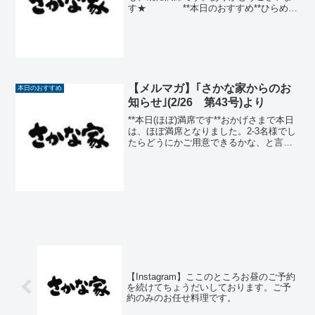
す★ **本日のおすすめ**ひらめ刺
身(千葉) (税抜 900円) 972円生うに長
芋 (税抜 900円) 972円カツオ
刺身(千葉) (税抜 850円) ...
【メルマガ】｢さかな家からのお
本日のおすすめ
知らせ｣(2/26 第43号)より
**本日(ほぼ)満席です**おかげさまで本日
は、ほぼ満席となりました。2-3名様でし
たらどうにかご用意できるかな、と言う
状況。カウンター席は空いていますが、
常時禁煙です。どうぞよろしくお願いい
たします。臨時休業と貸切営業のお知ら
せです。2/...
【Instagram】ここのところお昼のご予約
を続けてちょうだいしております。ご予
約のみのお任せ料理です。