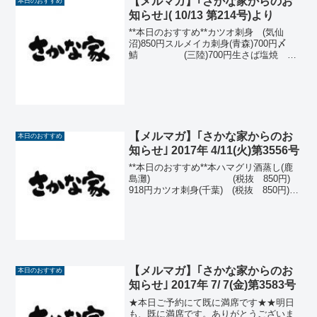
【メルマガ】｢さかな家からのお
本日のおすすめ
知らせ｣( 10/13 第214号)より
**本日のおすすめ**カツオ刺身 (気仙
沼)850円スルメイカ刺身(青森)700円〆
鯖 (三陸)700円生さば塩焼
(三陸)680円いくら土佐醤油漬(北海
道) 600円那須どり
塩麹焼 550円カニクリームコロ...
【メルマガ】｢さかな家からのお
本日のおすすめ
知らせ｣ 2017年 4/11(火)第3556号
**本日のおすすめ**本ハマグリ酒蒸し(鹿
島灘) (税抜 850円)
918円カツオ刺身(千葉) (税抜 850円)
918円イナダフライ (税抜 600
円) 648円牛すじ煮込み (税抜
600円) 648円新じゃ...
【メルマガ】｢さかな家からのお
本日のおすすめ
知らせ｣ 2017年 7/ 7(金)第3583号
★本日ご予約にて既に満席です★★明日
も、既に満席です。ありがとうございま