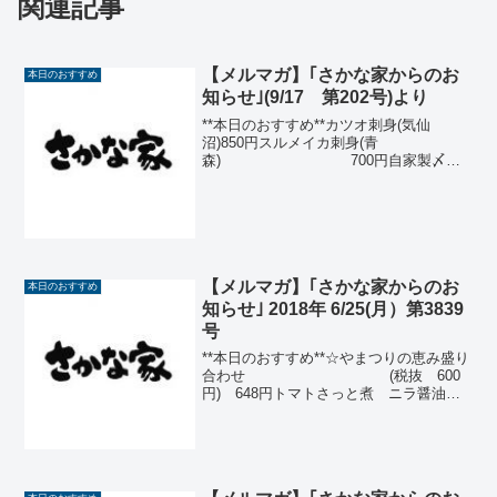
関連記事
【メルマガ】｢さかな家からのお
本日のおすすめ
知らせ｣(9/17 第202号)より
**本日のおすすめ**カツオ刺身(気仙
沼)850円スルメイカ刺身(青
森) 700円自家製〆鯖
(金華山)680円サンマ刺身又は塩
焼 (宮古)650円アジの梅肉は
さみ揚げ (宮崎)650円生さば
塩焼(三陸) ...
【メルマガ】｢さかな家からのお
本日のおすすめ
知らせ｣ 2018年 6/25(月）第3839
号
**本日のおすすめ**☆やまつりの恵み盛り
合わせ (税抜 600
円) 648円トマトさっと煮 ニラ醤油漬
け もろこし豆腐 だし巻き玉子本まぐ
ろ大トロ (税抜1,500円)1,620円イサ
キ開き(福岡) (税抜 980...