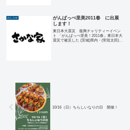
がんばっぺ里美2011春 に出展
おしらせ
します！
東日本大震災 復興チャリティーイベン
ト 「がんばっぺ里美！2011春」東日本大
震災で被災した (茨城)県内・(常陸太田)市
内の復興義援金を募るために、 里美の元
気を発信します！5月3日（火祝） 午前9
時 ～ 午後3時 里美ふれあい館・イベ
ン...
10/16（日）ちらしいなりの日 開催！