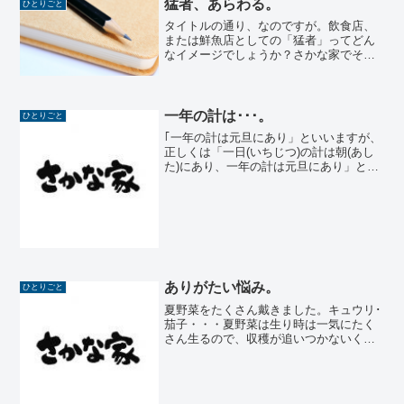
猛者、あらわる。
ひとりごと
でしたが...
タイトルの通り、なのですが。飲食店、
または鮮魚店としての「猛者」ってどん
なイメージでしょうか？さかな家でその
日炊いていたご飯をほぼ一人で平らげて
しまった…とか。お店にあるお酒をすべ
て飲んだうえ、実に軽やかな足取りでお
帰りになった…とか。自分...
一年の計は･･･。
ひとりごと
｢一年の計は元旦にあり」といいますが、
正しくは「一日(いちじつ)の計は朝(あし
た)にあり、一年の計は元旦にあり」と言
うのだそうです。そのままの意味では｢一
日の計画は早朝に立て、一年の計画は元
旦にたてよ」と言う感じでしょうか。た
だ、本来の意味...
ありがたい悩み。
ひとりごと
夏野菜をたくさん戴きました。キュウリ･
茄子・・・夏野菜は生り時は一気にたく
さん生るので、収穫が追いつかないくら
いなのだそう。｢朝方親指ほどしかなかっ
たキュウリが、昼頃見たらもう食べごろ
の大きさになってたよ」なんておっしゃ
っていたお客様もいら...