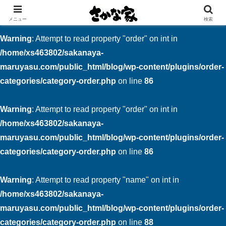
創業大正11年 矢祭町の中心で営む鮮魚店と飲食店
メニュー
検索
Warning
: Attempt to read property "order" on int in
/home/xs463802/sakanaya-
maruyasu.com/public_html/blog/wp-content/plugins/order-
categories/category-order.php
on line
86
Warning
: Attempt to read property "order" on int in
/home/xs463802/sakanaya-
maruyasu.com/public_html/blog/wp-content/plugins/order-
categories/category-order.php
on line
86
Warning
: Attempt to read property "name" on int in
/home/xs463802/sakanaya-
maruyasu.com/public_html/blog/wp-content/plugins/order-
categories/category-order.php
on line
88