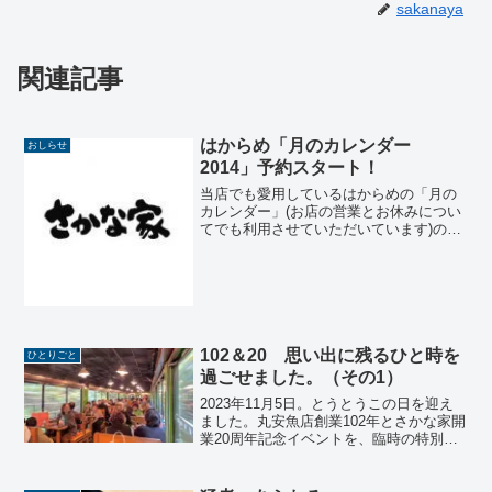
sakanaya
関連記事
はからめ「月のカレンダー
おしらせ
2014」予約スタート！
当店でも愛用しているはからめの「月の
カレンダー」(お店の営業とお休みについ
てでも利用させていただいています)の
2014年バージョンがいよいよ完成を迎え
るそうです。はからめの匠さん＆よしこ
さんからご案内メールを頂戴しました。
*********...
102＆20 思い出に残るひと時を
ひとりごと
過ごせました。（その1）
2023年11月5日。とうとうこの日を迎え
ました。丸安魚店創業102年とさかな家開
業20周年記念イベントを、臨時の特別列
車「びゅうコースター風っこ」号の1両を
貸し切って行う日です。11月とは思えな
い温かさ…を超えた暑さが続いた数日間