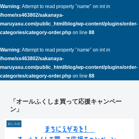
Warning
: Attempt to read property "name" on int in
/home/xs463802/sakanaya-
maruyasu.com/public_html/blog/wp-content/plugins/order-
categories/category-order.php
on line
88
Warning
: Attempt to read property "name" on int in
/home/xs463802/sakanaya-
maruyasu.com/public_html/blog/wp-content/plugins/order-
categories/category-order.php
on line
88
「オールふくしま買って応援キャンペー
ン」
おしらせ