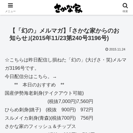
創業大正11年 矢祭町の中心で営む鮮魚店と飲食店
メニュー
検索
【「幻の」メルマガ】｢さかな家からのお
知らせ｣(2015年11/23第240号3196号)
2015.11.24
☆こちらは昨日配信し損ねた「幻の」(大げさ・笑)メルマ
ガ3196号です。
今日配信分はこちら。→
** 本日のおすすめ **
国産伊勢海老刺身(テイクアウト可能)
(税抜7,000円)7,560円
ひらめ刺身(銚子) (税抜 900円) 972円
スルメイカ刺身(青森)(税抜700円) 756円
さかな家のフィッシュ＆チップス