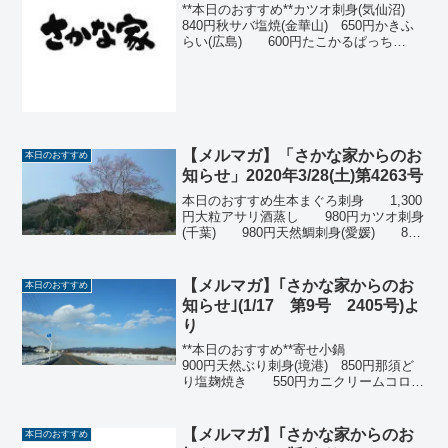
**本日のおすすめ**カツオ刺身(気仙沼)
840円秋サバ塩焼(金華山) 650円かきふ
らい(広島) 600円たこかるぱっち
ょ 580円ホッキ貝刺身(北海道)570円
サンマ刺身又は塩焼(宮
古) 500円那須どり
手羽先の...
【メルマガ】「さかな家からのお
本日のおすすめ
知らせ」2020年3/28(土)第4263号
本日のおすすめ生本まぐろ刺身 1,300
円大粒アサリ酒蒸し 980円カツオ刺身
(千葉) 980円天然鯛刺身(愛媛) 850
円生青のり入り出汁巻き玉子(浜名
湖) 650円サワラ
ふきのとうみそ焼
【メルマガ】｢さかな家からのお
本日のおすすめ
き ...
知らせ｣(1/17 第9号 2405号)よ
り
**本日のおすすめ**寄せ小鍋
900円天然ぶり刺身(境港) 850円那須ど
り塩麹焼き 550円カニクリームコロッ
ケ500円飛騨ねぎ焼き 450円牛す
じポン酢 400円飛騨ねぎのてんぷ
ら 400円ごはんナゲット ...
【メルマガ】｢さかな家からのお
本日のおすすめ