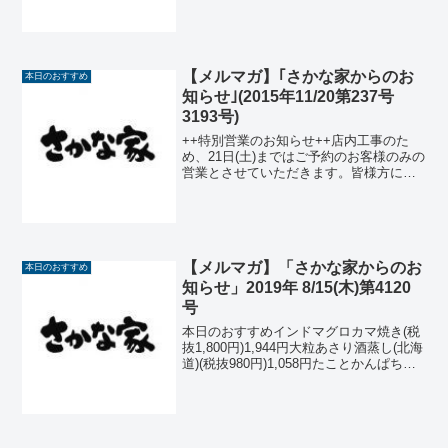
600円) 648円...
【メルマガ】｢さかな家からのお
本日のおすすめ
知らせ｣(2015年11/20第237号
3193号)
++特別営業のお知らせ++店内工事のた
め、21日(土)まではご予約のお客様のみの
営業とさせていただきます。皆様方には
多大なるご迷惑をおかけして申し訳ない
のですが、どうぞよろしくお願いいたし
ます。尚、玄関がご利用いただけませ
ん。ご予約のお客様...
【メルマガ】「さかな家からのお
本日のおすすめ
知らせ」2019年 8/15(木)第4120
号
本日のおすすめインドマグロカマ焼き(税
抜1,800円)1,944円大粒あさり酒蒸し(北海
道)(税抜980円)1,058円たことかんぱちの
カルパッチョ (税
抜 820円) 886円かつおハラスの生姜焼
き(税抜520円) 5...