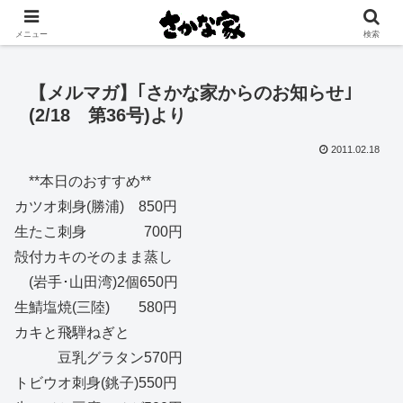
創業大正11年 矢祭町の中心で営む鮮魚店と飲食店
メニュー
検索
【メルマガ】｢さかな家からのお知らせ｣
(2/18 第36号)より
2011.02.18
**本日のおすすめ**
カツオ刺身(勝浦) 850円
生たこ刺身 700円
殻付カキのそのまま蒸し
(岩手･山田湾)2個650円
生鯖塩焼(三陸) 580円
カキと飛騨ねぎと
豆乳グラタン570円
トビウオ刺身(銚子)550円