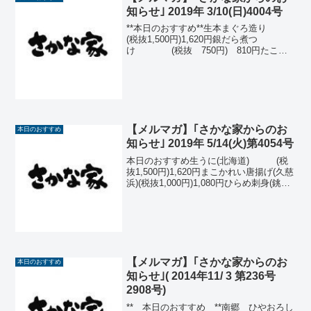
知らせ｣ 2019年 3/10(日)4004号
**本日のおすすめ**生本まぐろ造り
(税抜1,500円)1,620円銀だら煮つ
け (税抜 750円) 810円たこ吸
盤唐揚げ (税抜 680円) 734円イ
カゲソ磯辺揚げ (税抜 620円) 670
円あじたたき (...
【メルマガ】｢さかな家からのお
本日のおすすめ
知らせ｣ 2019年 5/14(火)第4054号
本日のおすすめ生うに(北海道) (税
抜1,500円)1,620円まこかれい唐揚げ(久慈
浜)(税抜1,000円)1,080円ひらめ刺身(銚
子) (税抜 900円) 972円初カツオ造
り(銚子) (税抜 850円) 918円ミニ帆立
バター...
【メルマガ】｢さかな家からのお
本日のおすすめ
知らせ｣( 2014年11/ 3 第236号
2908号)
** 本日のおすすめ **南郷 ひやおろし