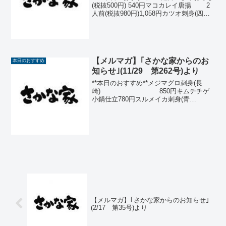
(税抜500円) 540円マコカレイ唐揚 2
人前(税抜980円)1,058円カツオ刺身(四
国) (税抜850円) 918円スルメイ
カ刺身(青森) (税抜700円) 756円タコ
のオイル...
【メルマガ】｢さかな家からのお
本日のおすすめ
知らせ｣(11/29 第262号)より
**本日のおすすめ**メジマグロ刺身(長
崎) 850円キムチチゲ
小鍋仕立780円スルメイカ刺身(青
森) 700円〆鯖(八
戸) 680円那須どり塩麹漬
の グリルサラダ680円カニクリーム
コロッケ ...
【メルマガ】｢さかな家からのお知らせ｣
(2/17 第35号)より