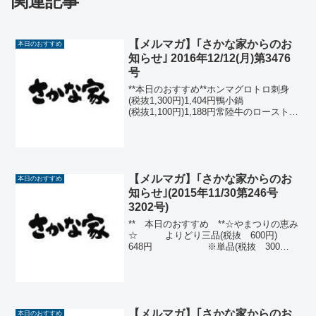
関連記事
【メルマガ】｢さかな家からのお
本日のおすすめ
知らせ｣ 2016年12/12(月)第3476
号
**本日のおすすめ**ホンマグロトロ刺身
(税抜1,300円)1,404円鴨小鍋
(税抜1,100円)1,188円常陸牛のローストビ
ーフ (税抜 800円)
864円天然ぶり刺身(石川)(税抜 750円)
810円天...
【メルマガ】｢さかな家からのお
本日のおすすめ
知らせ｣(2015年11/30第246号
3202号)
** 本日のおすすめ **☆やまつりの恵み
☆ よりどり三品(税抜 600円)
648円 ※単品(税抜 300
円) 324円白菜と秋鮭のクリーム煮 里
芋のエゴマ和え大根と白菜の浅漬け 小
松菜オイル煮 椎茸カツ 春菊と椎茸の
おひた...
【メルマガ】｢さかな家からのお
本日のおすすめ