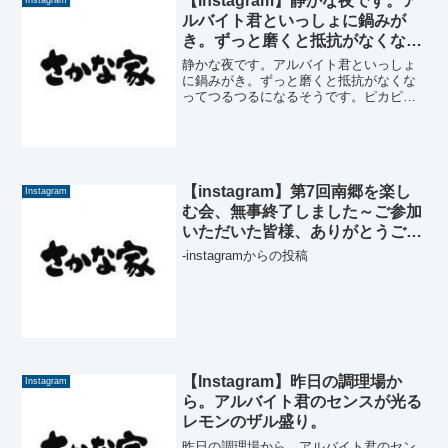
【Instagram】静かな夜です。ア
ルバイト君といっしょに鍋みが
き。ずっと磨くと抵抗がなくなっ
てつるつるになるそうです。ピカ
静かな夜です。アルバイト君といっしょ
ピカに仕上がってます。 #鍋磨
に鍋みがき。ずっと磨くと抵抗がなくな
ってつるつるになるそうです。ピカピカ
き #ピカピカ #道具は大事に使う
に仕上がってます。 #鍋磨き #ピカピカ
#もはやプロ級
#道具は大事に使う #もはやプロ級-from
Instagram
【instagram】第7回南郷を楽し
Instagram
む会、無事終了しました～ご参加
いただいた皆様、ありがとうござ
います！こちらは蔵見学の様子。
-instagramからの投稿
先代当主の藤井顧問にご説明いた
だきながら見学させていただきま
した！#南郷を楽しむ会 #矢澤酒
造店 #さかな家 #矢祭町 #福島県
#奥久慈矢祭町 #酒蔵見学 #次回は
2/29 #残念ながら #酒蔵見学は今
【Instagram】昨日の調理場か
Instagram
回のみ
ら。アルバイト君のセンスが光る
レモンのザル盛り。
昨日の調理場から。アルバイト君のセン