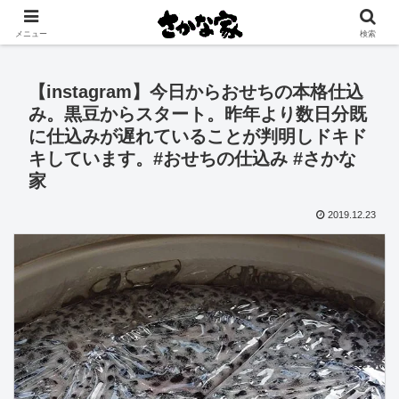
創業大正11年 矢祭町の中心で営む鮮魚店と飲食店
メニュー
検索
【instagram】今日からおせちの本格仕込
み。黒豆からスタート。昨年より数日分既
に仕込みが遅れていることが判明しドキド
キしています。#おせちの仕込み #さかな
家
2019.12.23