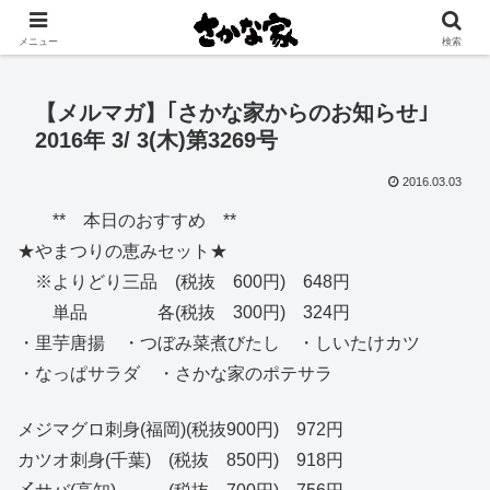
創業大正11年 矢祭町の中心で営む鮮魚店と飲食店
メニュー
検索
【メルマガ】｢さかな家からのお知らせ｣
2016年 3/ 3(木)第3269号
2016.03.03
** 本日のおすすめ **
★やまつりの恵みセット★
※よりどり三品 (税抜 600円) 648円
単品 各(税抜 300円) 324円
・里芋唐揚 ・つぼみ菜煮びたし ・しいたけカツ
・なっぱサラダ ・さかな家のポテサラ
メジマグロ刺身(福岡)(税抜900円) 972円
カツオ刺身(千葉) (税抜 850円) 918円