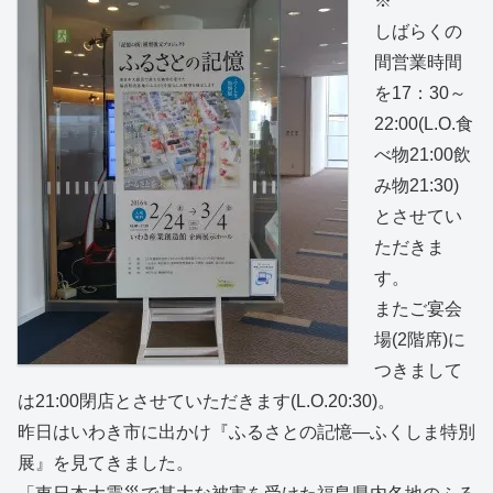
※
しばらくの
間営業時間
を17：30～
22:00(L.O.食
べ物21:00飲
み物21:30)
とさせてい
ただきま
す。
またご宴会
場(2階席)に
つきまして
は21:00閉店とさせていただきます(L.O.20:30)。
昨日はいわき市に出かけ『ふるさとの記憶—ふくしま特別
展』を見てきました。