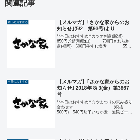
関連記事
【メルマガ】｢さかな家からのお
本日のおすすめ
知らせ｣(5/2 第93号)より
**本日のおすすめ**カツオ刺身(勝浦)
850円〆鯖(和歌山) 700円さわら刺
身(福岡) 600円牛すじ塩煮 550
円飛騨ネギたっぷりピザ500円アジ塩焼
(長崎) 480円平目煮こごり 480
円那須どり手羽先の甘辛揚48...
【メルマガ】｢さかな家からのお
本日のおすすめ
知らせ｣ 2018年 8/ 3(金）第3867
号
**本日のおすすめ**☆やまつりの恵み盛り
合わせ☆ (税抜
500円) 540円茄子いなか煮 無限ピーマ
ン 甘唐辛子と油揚げの煮物天然鯛かぶ
と煮 (税抜 950円)1,026円天然鯛刺
身(長崎) (税抜 900円)1...