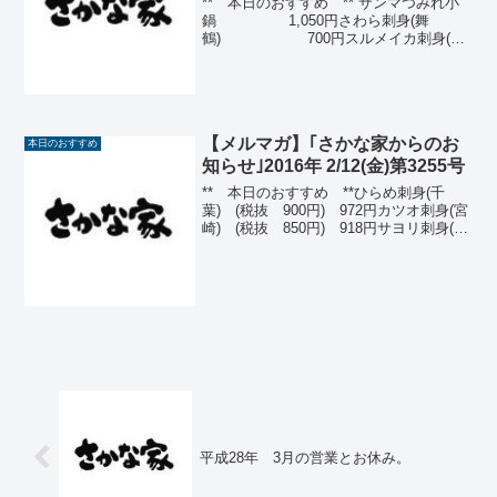
** 本日のおすすめ ** サンマつみれ小
鍋 1,050円さわら刺身(舞
鶴) 700円スルメイカ刺身(青
森) 600円あんき
も 600円合鴨塩蒸
し 570円本シシャモ焼
(北海道) ...
【メルマガ】｢さかな家からのお
本日のおすすめ
知らせ｣2016年 2/12(金)第3255号
** 本日のおすすめ **ひらめ刺身(千
葉) (税抜 900円) 972円カツオ刺身(宮
崎) (税抜 850円) 918円サヨリ刺身(久
慈浜)(税抜 630円) 680円アジたたき(愛
媛) (税抜 620円) 670円カキフラ
イ (税...
平成28年 3月の営業とお休み。