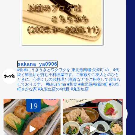
sakana_ya0906
#食卓にうきうきとワクワクを
東北最南端 矢祭町 の、4代
続く鮮魚店が営む小料理屋です。ご家族やご友人とのひと
ときに、心尽くしのお料理と地酒 などをご用意してお待ち
しております。
#fukushima #和食
#東北最南端の町 #矢祭
町さかな家
#丸安魚店の4代目 #丸安魚店