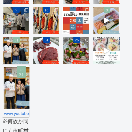
h
t
t
p
s
:
/
/
w
w
www.youtube.com
w
※何故か同
.
y
じく市町村