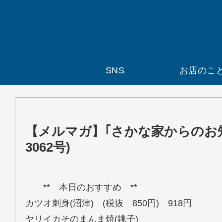
SNS
お店のこ
【メルマガ】｢さかな家からのお知らせ
3062号)
** 本日のおすすめ **
カツオ刺身(沼津) (税抜 850円) 918円
ヤリイカそのまんま焼(銚子)