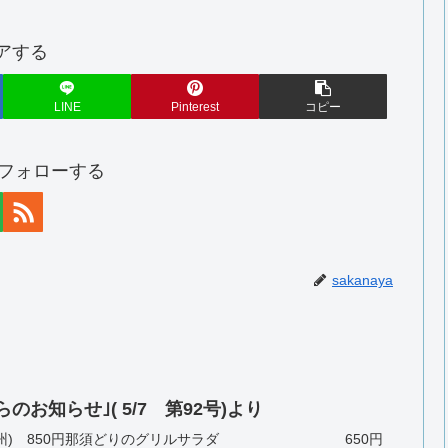
アする
LINE
Pinterest
コピー
aをフォローする
sakanaya
お知らせ｣( 5/7 第92号)より
刺身(九州) 850円那須どりのグリルサラダ 650円