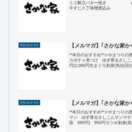
ミニ帆立バター焼き (青森
牛すじ八丁味噌煮込み 5
【メルマガ】｢さかな家からのお
本日のおすすめ
**本日のおすすめ**☆や
カボチャ煮つけ ゆず香るさしこん
円)1,080円生まぐろ刺身(気仙沼)(税
【メルマガ】｢さかな家からのお
本日のおすすめ
**本日のおすすめ**☆やまつりの
マン ゆず香るさしこんサンマサ
抜 880円) 950円カツオ刺身(気仙