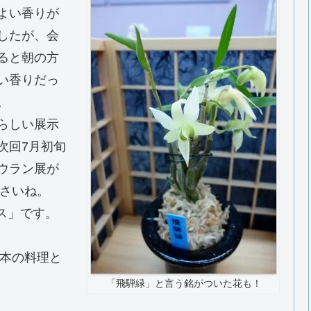
よい香りが
したが、会
ると朝の方
い香りだっ
。
らしい展示
次回7月初旬
ウラン展が
さいね。
ス」です。
本の料理と
「飛騨緑」と言う銘がついた花も！