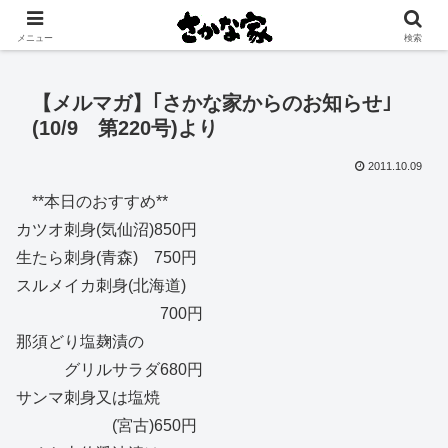
創業大正11年 矢祭町の中心で営む鮮魚店と飲食店
メニュー
検索
【メルマガ】｢さかな家からのお知らせ｣
(10/9 第220号)より
2011.10.09
**本日のおすすめ**
カツオ刺身(気仙沼)850円
生たら刺身(青森) 750円
スルメイカ刺身(北海道)
700円
那須どり塩麹漬の
グリルサラダ680円
サンマ刺身又は塩焼
(宮古)650円