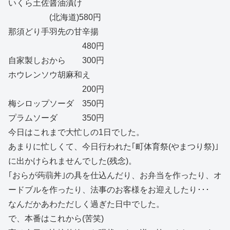
いくら土佐醤油漬け
(北海道)580円
那須どり手羽先の甘辛揚
480円
自家製しおから 300円
ホウレンソウ胡麻和え
200円
梅シロップソーダ 350円
プラムソーダ 350円
今日はこれまで大忙しの1日でした。
あまりに忙しくて、今日行われた｢町体育祭(やまつり祭)｣
に出かけられませんでした(残念)。
｢おらが蒟蒻丼｣の具を仕込んだり、お弁当を作ったり、オ
ードブルを作ったり、法事のお客様をお迎えしたり･･･
なんだかあわただしく過ぎた日中でした。
で、本番はこれから(苦笑)