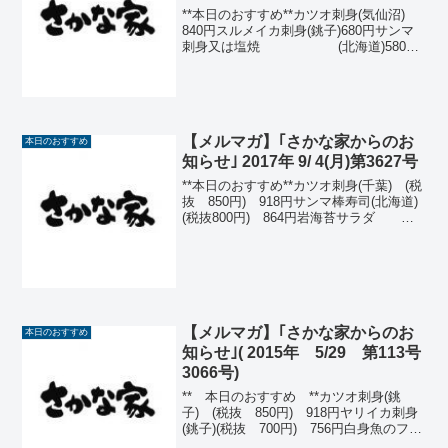
**本日のおすすめ**カツオ刺身(気仙沼)
840円スルメイカ刺身(銚子)680円サンマ
刺身又は塩焼 (北海道)580円
那須どり手羽先の甘辛揚
げ 480円しおか
ら 330円玉子豆
腐 320円特...
【メルマガ】｢さかな家からのお
本日のおすすめ
知らせ｣ 2017年 9/ 4(月)第3627号
**本日のおすすめ**カツオ刺身(千葉) (税
抜 850円) 918円サンマ棒寿司(北海道)
(税抜800円) 864円岩海苔サラダ
(税抜 750円) 810円 (ハーフ)
(税抜 450円) 486円するめいか刺身(北
海道)(税...
【メルマガ】｢さかな家からのお
本日のおすすめ
知らせ｣( 2015年 5/29 第113号
3066号)
** 本日のおすすめ **カツオ刺身(銚
子) (税抜 850円) 918円ヤリイカ刺身
(銚子)(税抜 700円) 756円白身魚のフィ
ッシュ&チップス (税