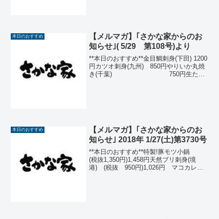
抜 650円) 702円あじ刺身(福岡) (税
抜 650円) 70...
【メルマガ】｢さかな家からのお
本日のおすすめ
知らせ｣( 5/29 第108号)より
**本日のおすすめ**金目鯛刺身(下田) 1200
円カツオ刺身(九州) 850円やりいか丸焼
き(千葉) 750円生たこ
刺身 700円やりいか刺身(千
葉)700円ミニホタテバター焼
き (青森)650円生さば塩焼...
【メルマガ】｢さかな家からのお
本日のおすすめ
知らせ｣ 2018年 1/27(土)第3730号
**本日のおすすめ**特製!豚モツ小鍋
(税抜1,350円)1,458円天然ブリ刺身(境
港) (税抜 950円)1,026円 マコカレイ
唐揚(宮城)(税抜 880円) 950円天然ブリ
カマ塩焼 (税抜 800円) 864円岩海
苔サラダ...