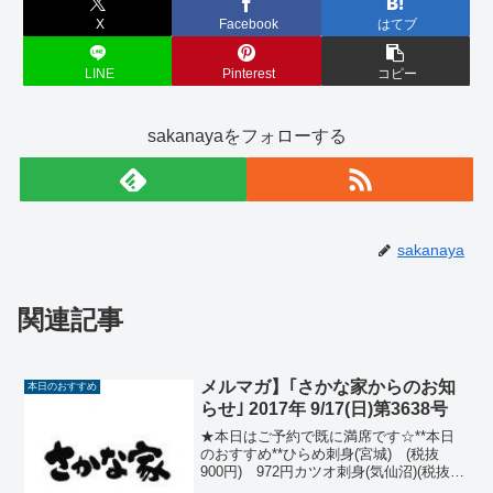
X
Facebook
はてブ
LINE
Pinterest
コピー
sakanayaをフォローする
sakanaya
関連記事
メルマガ】｢さかな家からのお知
本日のおすすめ
らせ｣ 2017年 9/17(日)第3638号
★本日はご予約で既に満席です☆**本日
のおすすめ**ひらめ刺身(宮城) (税抜
900円) 972円カツオ刺身(気仙沼)(税抜
850円) 918円真カレイ唐揚(宮城)(税抜