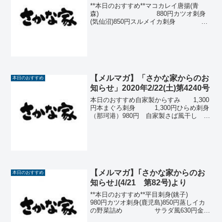
**本日のおすすめ**マコカレイ唐揚(青
森) 880円カツオ刺身
(気仙沼)850円スルメイカ刺身
(北海道)700円那須どり塩麹漬の グ
リルサラダ680円サンマ刺身又は塩
焼 (宮古)650円生さば塩焼(...
【メルマガ】「さかな家からのお
本日のおすすめ
知らせ」2020年2/22(土)第4240号
本日のおすすめ自家製からすみ 1,300
円本まぐろ刺身 1,300円ひらめ刺身
（那珂港）980円 自家製さば風干し
750円スルメイカ刺身(青森)700円あん肝
ポン酢 680円さわら南郷酒粕みそ
焼き 650...
【メルマガ】｢さかな家からのお
本日のおすすめ
知らせ｣(4/21 第82号)より
**本日のおすすめ**平目刺身(銚子)
980円カツオ刺身(鹿児島)850円蒸しイカ
の野菜詰め サラダ風630円金目
鯛アラ煮 530円飛騨ネギたっぷりピ