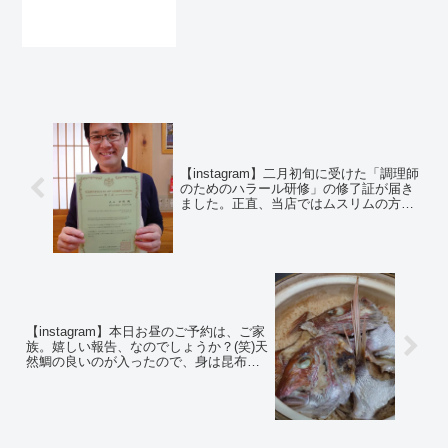
ザ 500円那須どり手羽
先の甘辛揚 480...
【instagram】二月初旬に受けた「調理師
のためのハラール研修」の修了証が届き
ました。正直、当店ではムスリムの方に
料理を提供する機会はそんなになさそう
ですが、和食を提供する際に気をつける
べきこと(アルコールは忌避されるのでみ
りんは使えない、など)を知ることができ
たいへん勉強になりました。
【instagram】本日お昼のご予約は、ご家
族。嬉しい報告、なのでしょうか？(笑)天
然鯛の良いのが入ったので、身は昆布〆
でお出しし、カブトでご飯を炊きまし
た。#東北の勝手口 #東北最南端 #矢祭町
#さかな家 #土鍋ごはん