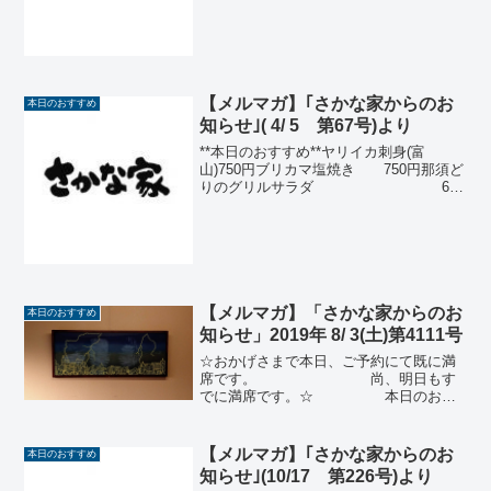
780円) 842円岩海苔サラダ (税
抜 750円) 810...
【メルマガ】｢さかな家からのお
本日のおすすめ
知らせ｣( 4/ 5 第67号)より
**本日のおすすめ**ヤリイカ刺身(富
山)750円ブリカマ塩焼き 750円那須ど
りのグリルサラダ 650
円アジ刺身(宮崎) 600円牛すじ八丁味
噌煮込み 580円アジの
丸揚げ(富山)550円那須どり手羽先...
【メルマガ】「さかな家からのお
本日のおすすめ
知らせ」2019年 8/ 3(土)第4111号
☆おかげさまで本日、ご予約にて既に満
席です。 尚、明日もす
でに満席です。☆ 本日のおす
すめたらばがに（北海道）(税抜2,800
円)3,024円 半身 (税抜
1,500円)1,620円大粒アサリ酒蒸し
【メルマガ】｢さかな家からのお
本日のおすすめ
(税...
知らせ｣(10/17 第226号)より