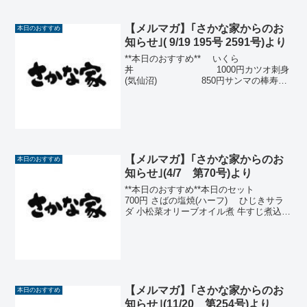
【メルマガ】｢さかな家からのお
本日のおすすめ
知らせ｣( 9/19 195号 2591号)より
**本日のおすすめ** いくら
丼 1000円カツオ刺身
(気仙沼) 850円サンマの棒寿司
（宮古） 700円いくら土佐醤油漬け
(北海道) 600円牛すじ八丁味噌煮込
み 580円サンマの刺身又は塩焼
(宮古)...
【メルマガ】｢さかな家からのお
本日のおすすめ
知らせ｣(4/7 第70号)より
**本日のおすすめ**本日のセット
700円 さばの塩焼(ハーフ) ひじきサラ
ダ 小松菜オリーブオイル煮 牛すじ煮込み
金目鯛刺身(銚子) 950円カツオ刺身(愛
媛) 850円さば塩焼(三重) 630円刺身
盛り合わせ 650円いわし...
【メルマガ】｢さかな家からのお
本日のおすすめ
知らせ｣(11/20 第254号)より