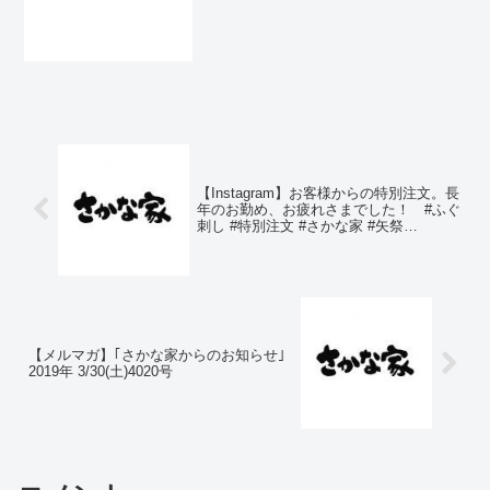
しれません。お電話にてご確認後、ご来
店下さい。050-3455-40000247-46-3802今
日は大入り満員です。既に数組...
【Instagram】お客様からの特別注文。長
年のお勤め、お疲れさまでした！ #ふぐ
刺し #特別注文 #さかな家 #矢祭
#fukushima
【メルマガ】｢さかな家からのお知らせ｣
2019年 3/30(土)4020号