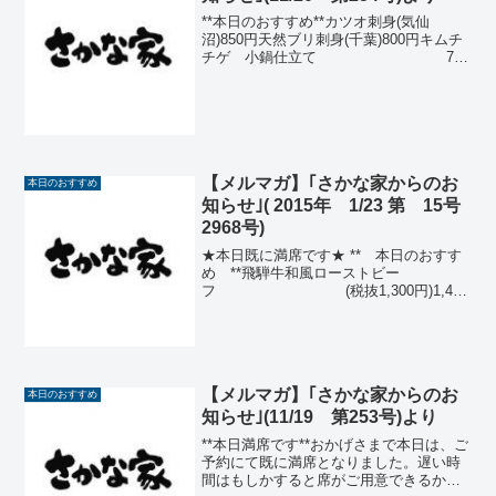
**本日のおすすめ**カツオ刺身(気仙
沼)850円天然ブリ刺身(千葉)800円キムチ
チゲ 小鍋仕立て 780
円天然ブリカマ塩焼(千
葉) 780円スルメイカ
刺身(青森) 700円海老
とアボカドの...
【メルマガ】｢さかな家からのお
本日のおすすめ
知らせ｣( 2015年 1/23 第 15号
2968号)
★本日既に満席です★ ** 本日のおすす
め **飛騨牛和風ローストビー
フ (税抜1,300円)1,404
円特製豚モツ小鍋 (税抜 980円)1,058
円天然ブリ刺身(壱岐)(税抜 900円) 972円
めじまぐろ刺身(長崎)...
【メルマガ】｢さかな家からのお
本日のおすすめ
知らせ｣(11/19 第253号)より
**本日満席です**おかげさまで本日は、ご
予約にて既に満席となりました。遅い時
間はもしかすると席がご用意できるかも