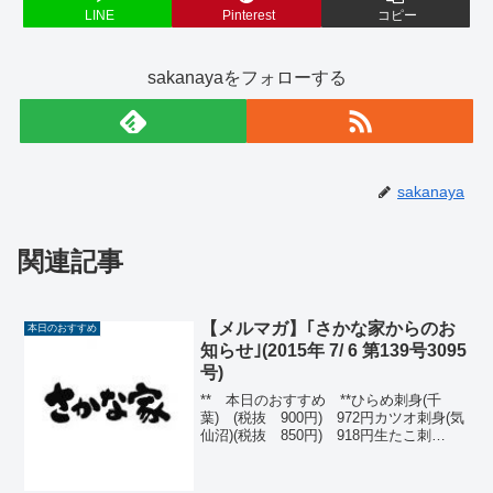
LINE
Pinterest
コピー
sakanayaをフォローする
sakanaya
関連記事
【メルマガ】｢さかな家からのお
本日のおすすめ
知らせ｣(2015年 7/ 6 第139号3095
号)
** 本日のおすすめ **ひらめ刺身(千
葉) (税抜 900円) 972円カツオ刺身(気
仙沼)(税抜 850円) 918円生たこ刺
身 (税抜 700円) 756円フィッ
シュ＆チップス(税抜650円) 702円ねぎ
豚のあったかい包みサラ...