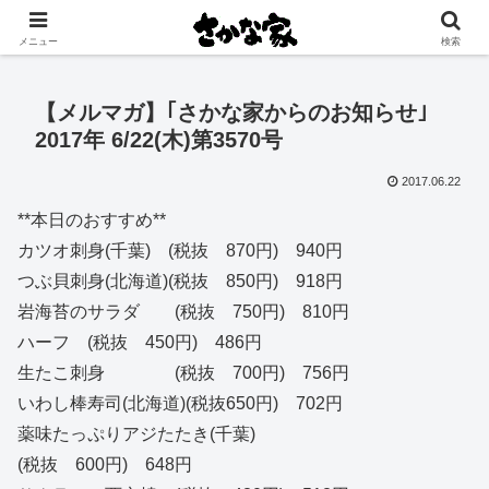
創業大正11年 矢祭町の中心で営む鮮魚店と飲食店
メニュー
検索
【メルマガ】｢さかな家からのお知らせ｣
2017年 6/22(木)第3570号
2017.06.22
**本日のおすすめ**
カツオ刺身(千葉) (税抜 870円) 940円
つぶ貝刺身(北海道)(税抜 850円) 918円
岩海苔のサラダ (税抜 750円) 810円
ハーフ (税抜 450円) 486円
生たこ刺身 (税抜 700円) 756円
いわし棒寿司(北海道)(税抜650円) 702円
薬味たっぷりアジたたき(千葉)
(税抜 600円) 648円