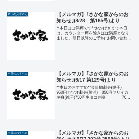
抜 650円) 7...
【メルマガ】｢さかな家からのお
本日のおすすめ
知らせ｣(8/28 第185号)より
**本日ほぼ満席です**おかげさまで本日
は、カウンター席を除きほぼ満席となり
ました。明日以降のご予約･お問い合わせ
につきましては通常通り、お電話または
店頭にて承ります。本日は団体のお客様
からのご予約を承り、ただ今お迎えすべ
く準備をしていると...
【メルマガ】｢さかな家からのお
本日のおすすめ
知らせ｣(6/17 第129号)より
**本日のおすすめ**金目鯛刺身(銚子)
950円カツオ刺身(勝浦) 850円ヤリイカ
刺身(銚子)750円生タコ刺身 700
円まぐろと生たこの カルパッチョ
680円おらが蒟蒻丼(汁付)500円那須どり
手羽先の甘辛揚 ...
【メルマガ】｢さかな家からのお
本日のおすすめ