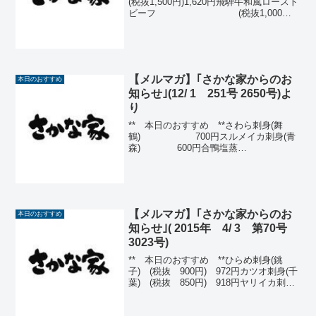
(税抜1,500円)1,620円飛騨牛和風ロースト
ビーフ (税抜1,000
円)1,080円するめいか刺身(青森)(税抜700
円) 756円天然鮎昆布巻き (税抜
600円) 648円...
【メルマガ】｢さかな家からのお
本日のおすすめ
知らせ｣(12/ 1 251号 2650号)よ
り
** 本日のおすすめ **さわら刺身(舞
鶴) 700円スルメイカ刺身(青
森) 600円合鴨塩蒸
し 570円本シシャモ焼
(北海道) 3本550
円 +1本200円さ
わら西京焼 ...
【メルマガ】｢さかな家からのお
本日のおすすめ
知らせ｣( 2015年 4/ 3 第70号
3023号)
** 本日のおすすめ **ひらめ刺身(銚
子) (税抜 900円) 972円カツオ刺身(千
葉) (税抜 850円) 918円ヤリイカ刺身
(銚子)(税抜 700円) 756円薬味たっぷり
あじたたき(愛媛) (税