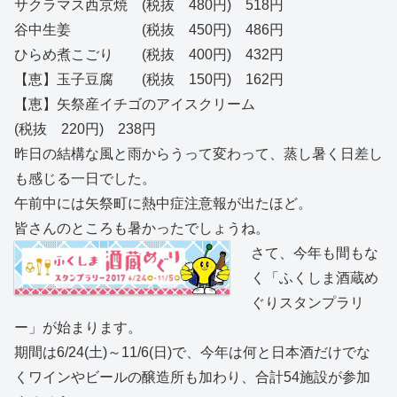
サクラマス西京焼 (税抜 480円) 518円
谷中生姜 (税抜 450円) 486円
ひらめ煮こごり (税抜 400円) 432円
【恵】玉子豆腐 (税抜 150円) 162円
【恵】矢祭産イチゴのアイスクリーム
(税抜 220円) 238円
昨日の結構な風と雨からうって変わって、蒸し暑く日差し
も感じる一日でした。
午前中には矢祭町に熱中症注意報が出たほど。
皆さんのところも暑かったでしょうね。
さて、今年も間もな
く「ふくしま酒蔵め
ぐりスタンプラリ
ー」が始まります。
期間は6/24(土)～11/6(日)で、今年は何と日本酒だけでな
くワインやビールの醸造所も加わり、合計54施設が参加