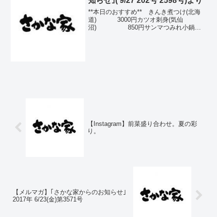
知らせ｣( 9/27 202号 2598号)より
**本日のおすすめ** きんき煮つけ(北海
道) 3000円カツオ刺身(気仙
沼) 850円サンマつみれ小鍋仕
立て 700円〆鯖(八
戸) 680円いくら土佐
醤油漬け(北海道) 600円秋サバ塩焼(八
戸) ...
【Instagram】前菜盛り合わせ。夏の彩
り。
【メルマガ】｢さかな家からのお知らせ｣
2017年 6/23(金)第3571号