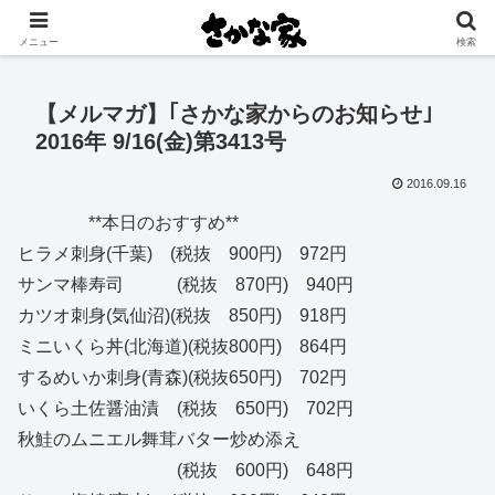
創業大正11年 矢祭町の中心で営む鮮魚店と飲食店
メニュー
検索
【メルマガ】｢さかな家からのお知らせ｣
2016年 9/16(金)第3413号
2016.09.16
**本日のおすすめ**
ヒラメ刺身(千葉) (税抜 900円) 972円
サンマ棒寿司 (税抜 870円) 940円
カツオ刺身(気仙沼)(税抜 850円) 918円
ミニいくら丼(北海道)(税抜800円) 864円
するめいか刺身(青森)(税抜650円) 702円
いくら土佐醤油漬 (税抜 650円) 702円
秋鮭のムニエル舞茸バター炒め添え
(税抜 600円) 648円