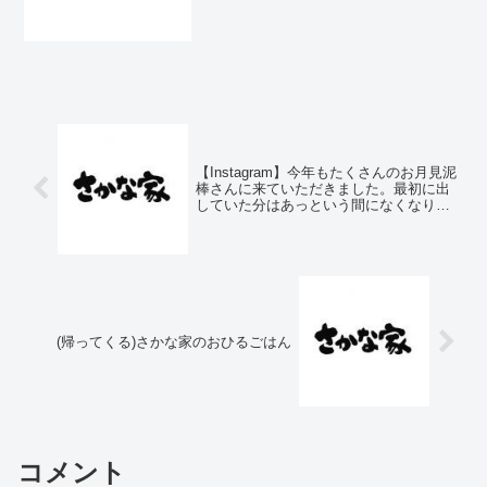
葉) 750円イワシ三昧(伊
東) 850円 イワシ梅干し
煮 なめろう フライヤリイカ刺身（久
慈浜） ...
【Instagram】今年もたくさんのお月見泥
棒さんに来ていただきました。最初に出
していた分はあっという間になくなり、
その後再度盛りつけをして、残ったのが
これだけです。縁起の良い十五夜になり
ました。
(帰ってくる)さかな家のおひるごはん
コメント