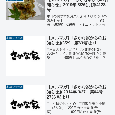
知らせ」2019年 8/26(月)第4128
号
本日のおすすめお久しぶり！やまつりの
恵みセット (税
抜 580円) 626円 ・ミニトマトさっと
煮 ・カツオ南蛮漬け ・茄子いなか煮
かつお造り(気仙沼) (税抜 950円)1,026
円天然鮎の塩焼(神通川)(税抜 800...
【メルマガ】｢さかな家からのお
本日のおすすめ
知らせ｣(3/29 第63号)より
**本日のおすすめ**カツオ刺身(千葉)
850円ヤリイカ刺身(富山)750円生たこ刺
身 700円那須どりのグリルサラ
ダ 650円那須どり手羽
先の甘辛揚 480円新じ
ゃが煮っころがし 4...
【メルマガ】｢さかな家からのお
本日のおすすめ
知らせ｣( 2014年 3/27 第64号
2736号)より
** 本日のおすすめ **特製牛モツ小鍋
（2人前）1,200円カツオ刺身(千
葉) 900円さわら刺身(千