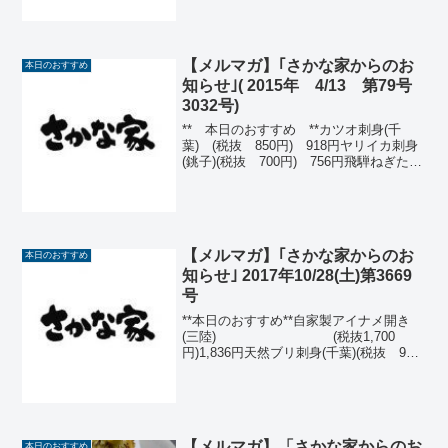
こ刺身 (税抜 700円) 7...
【メルマガ】｢さかな家からのお
本日のおすすめ
知らせ｣( 2015年 4/13 第79号
3032号)
** 本日のおすすめ **カツオ刺身(千
葉) (税抜 850円) 918円ヤリイカ刺身
(銚子)(税抜 700円) 756円飛騨ねぎたっ
ぷりのピザ (税抜
700円) 756円イワシなめろう(富山)(税抜
650円) 702円薬...
【メルマガ】｢さかな家からのお
本日のおすすめ
知らせ｣ 2017年10/28(土)第3669
号
**本日のおすすめ**自家製アイナメ開き
(三陸) (税抜1,700
円)1,836円天然ブリ刺身(千葉)(税抜 900
円) 972円岩海苔サラダ (税抜
750円) 810円 (ハーフ)(税抜
450円) 486円...
【メルマガ】「さかな家からのお
本日のおすすめ