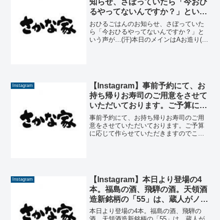
知らせ、さぼっていたら「今おひ
るやってないんですか？」という
声が…(汗)本日のメインはAお造
おひるごはんのお知らせ、さぼっていた
り(カツオ ひらめ あじ)B焼き物(メ
ら「今おひるやってないんですか？」と
いう声が…(汗)本日のメインはAお造り(カ
ロー西京焼)C揚げ物(アジフライ)
ツオ ひらめ あじ)B焼き物(メロー西京
です。#さかな家のおひるごはん
焼)C揚げ物(アジフライ)です。#さかな家
#yamatsuri #fukushima
のおひるごはん #yamatsuri #fu...
【Instagram】事前予約にて、お
Instagram
持ち帰りお寿司のご用意をさせて
いただいております。ご予算に応
じて作らせていただきますのでこ
事前予約にて、お持ち帰りお寿司のご用
相談ください。こちらはわさび巻
意をさせていただいております。ご予算
に応じて作らせていただきますのでこ相
き入りリクエストです。ちなみに
談ください。こちらはわさび巻き入りリ
使い捨て容器の場合は容器代がか
クエストです。ちなみに使い捨て容器の
かります。ご了承ください。#さ
場合は容器代がかかります。ご了承くだ
かな家 #持ち帰り用 #寿司 #寿司
さい。#さかな家 #持ち...
屋ではありません #福島県 #矢祭
【Instagram】本日より登場の4
Instagram
町
本。福島の酒、飛騨の酒。天領酒
造新銘柄の「55」は、蔵人がノリ
で名前を決めたという裏話を聞き
本日より登場の4本。福島の酒、飛騨の
ました(笑)。蔵人の絆をチラリと
酒。天領酒造新銘柄の「55」は、蔵人が