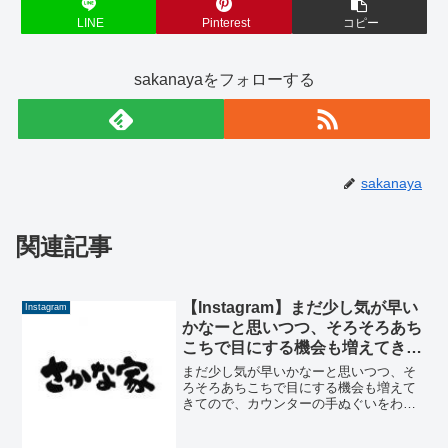
LINE
Pinterest
コピー
sakanayaをフォローする
sakanaya
関連記事
【Instagram】まだ少し気が早い
Instagram
かなーと思いつつ、そろそろあち
こちで目にする機会も増えてきて
ので、カウンターの手ぬぐいをわ
まだ少し気が早いかなーと思いつつ、そ
さびからアジサイにチェンジ。ど
ろそろあちこちで目にする機会も増えて
きてので、カウンターの手ぬぐいをわさ
ちらもぼかし加減が気に入ってい
びからアジサイにチェンジ。どちらもぼ
ます。
かし加減が気に入っています。-from