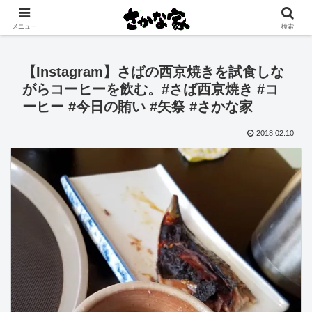
創業大正11年 矢祭町の中心で営む鮮魚店と飲食店
メニュー
検索
【Instagram】さばの西京焼きを試食しな
がらコーヒーを飲む。#さば西京焼き #コ
ーヒー #今日の賄い #矢祭 #さかな家
2018.02.10