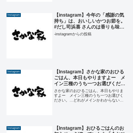
Instagram
【instagram】今年の「感謝の気
Instagram
持ち」は、おいしいかつお節を。
#だし司浜喜 さんのは香りも味も
いいんです。お正月のごちそうに
-instagramからの投稿
添えていただければ、と思いま
す。
【Instagram】さかな家のおひる
Instagram
ごはん、本日もやりますよー メ
イン三種のうち一つお選びくださ
い。…どれがメインかわからない
さかな家のおひるごはん、本日もやりま
ほどですが(笑)、やまつりの恵み
すよー メイン三種のうち一つお選びく
ださい。…どれがメインかわからないほ
をあれこれ盛り合わせておりま
どですが(笑)、やまつりの恵みをあれこれ
す。 #さかな家のおひるごはん
盛り合わせております。 #さかな家のお
#福島ランチ #ランチ #矢祭
ひるごはん #福島ランチ #ランチ #矢祭-
from ...
【Instagram】おひるごはんのお
Instagram