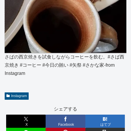
さばの西京焼きを試食しながらコーヒーを飲む。#さば西
京焼き #コーヒー #今日の賄い #矢祭 #さかな家-from
Instagram
Instagram
シェアする
X
Facebook
はてブ