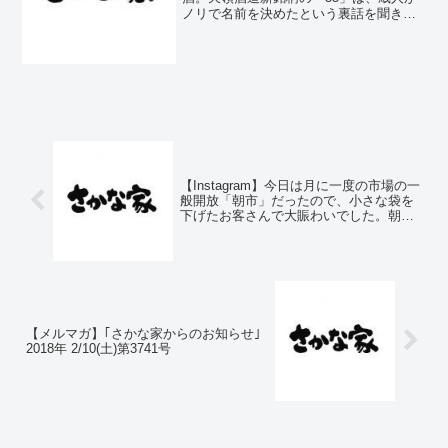
ノリで名前を決めたという裏話を聞きま
伺わせますね。市場に出回らない
した(笑)。蔵人の絆をチラリと伺わせます
限定酒です。#矢祭 #さかな家 #飛
ね。市場に出回らない限定酒です。#矢祭
騨の酒 #天領酒造 #大谷忠吉本店
#さかな家 #飛騨の酒 #天領酒造 #大谷忠
吉本店...
【Instagram】今日は月に一度の市場の一
般開放「朝市」だったので、小さな袋を
下げたお客さんで大賑わいでした。朝ゆ
っくり出てきたので、朝日がまぶしい。#
水戸公設市場 #朝市
【メルマガ】｢さかな家からのお知らせ｣
2018年 2/10(土)第3741号