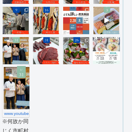
h
t
t
p
s
:
/
/
w
w
www.youtube.com
w
※何故か同
.
y
じく市町村