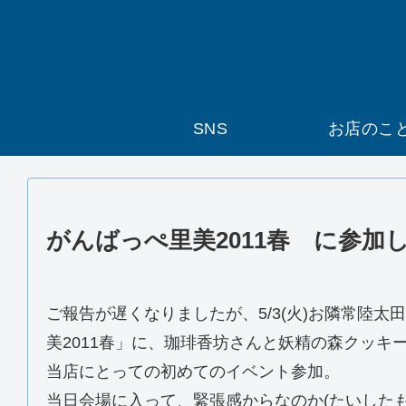
SNS
お店のこ
がんばっぺ里美2011春 に参加
ご報告が遅くなりましたが、5/3(火)お隣常陸太
美2011春」に、珈琲香坊さんと妖精の森クッキ
当店にとっての初めてのイベント参加。
当日会場に入って、緊張感からなのか(たいしたも