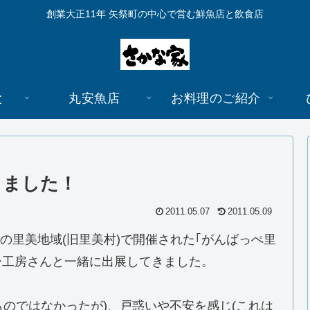
創業大正11年 矢祭町の中心で営む鮮魚店と飲食店
と
丸安魚店
お料理のご紹介
しました！
2011.05.07
2011.05.09
田の里美地域(旧里美村)で開催された｢がんばっぺ里
ー工房さんと一緒に出展してきました。
のではなかったが)、戸惑いや不安を感じ(これは