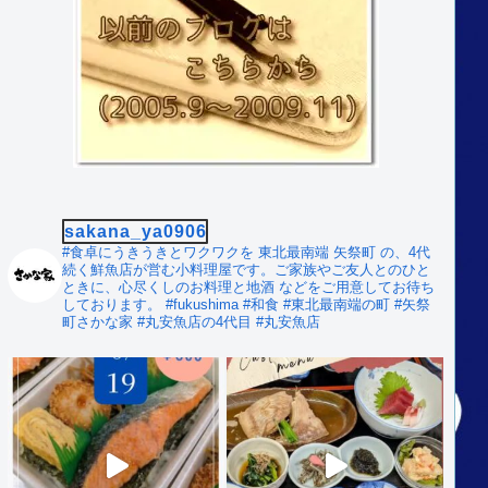
sakana_ya0906
#食卓にうきうきとワクワクを
東北最南端 矢祭町 の、4代
続く鮮魚店が営む小料理屋です。ご家族やご友人とのひと
ときに、心尽くしのお料理と地酒 などをご用意してお待ち
しております。
#fukushima #和食
#東北最南端の町 #矢祭
町さかな家
#丸安魚店の4代目 #丸安魚店