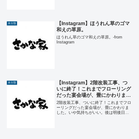
【Instagram】ほうれん草のゴマ
未分類
和えの草原。
ほうれん草のゴマ和えの草原。-from
Instagram
【Instagram】2階改装工事、つ
未分類
いに終了！これまでフローリング
だった宴会場が、畳にかわりまし
た。いや気持ちがいい。後は明後
2階改装工事、ついに終了！これまでフロ
日テーブルと椅子が届くのを待つ
ーリングだった宴会場が、畳にかわりま
した。いや気持ちがいい。後は明後日テ
だけです。今後はこの宴会場を含
ーブルと椅子が届くのを待つだけです。
め二階席は常時禁煙となります
今後はこの宴会場を含め二階席は常時禁
よ。ご協力お願いいたします。
煙となりますよ。ご協力お願いいたしま
す。-from Ins...