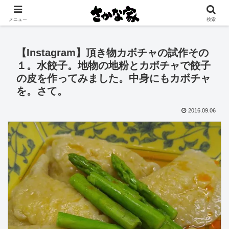
創業大正11年 矢祭町の中心で営む鮮魚店と飲食店
メニュー
検索
【Instagram】頂き物カボチャの試作その
１。水餃子。地物の地粉とカボチャで餃子
の皮を作ってみました。中身にもカボチャ
を。さて。
2016.09.06