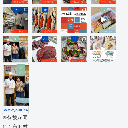
h
t
t
p
s
:
/
/
w
w
www.youtube.com
w
※何故か同
.
y
じく市町村