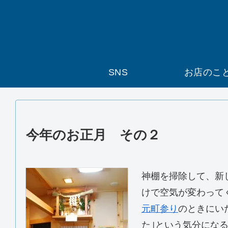
SNS
お店のこ
今年のお正月 その２
神棚を掃除して、新
けで空気が変わって
元町参り
のときにい
た｣という気分にな