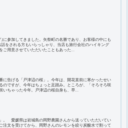
グ｣に参加してきました。矢祭町の名勝であり、お客様の中にも
お話をされる方もいらっしゃり、当店も旅行会社のハイキング
ご用意させていただいたこともあった...
番に告げる「戸津辺の桜」。今年は、開花直前に寒かったせい
るのですが、今年はちょっと足踏み。ところが、「そろそろ咲
いちゃった今年。戸津辺の桜自身も、早...
」。 愛媛県は岩城島の岡野農園さんから送っていただいてい
ご注文を受けてから、岡野さんのレモンを絞り炭酸水で割って