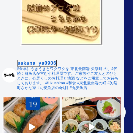
sakana_ya0906
#食卓にうきうきとワクワクを
東北最南端 矢祭町 の、4代
続く鮮魚店が営む小料理屋です。ご家族やご友人とのひと
ときに、心尽くしのお料理と地酒 などをご用意してお待ち
しております。
#fukushima #和食
#東北最南端の町 #矢祭
町さかな家
#丸安魚店の4代目 #丸安魚店