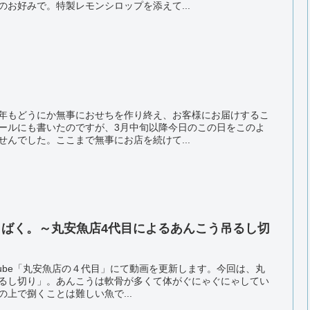
お好みで。特製レモンシロップを添えて...
年もどうにか無事におせちを作り終え、お客様にお届けするこ
ールにも書いたのですが、3月中旬以降今日のこの日をこのよ
んでした。ここまで無事にお店を続けて...
をさばく。～丸安魚店4代目によるあんこう吊るし切
outube「丸安魚店の４代目」にて動画を更新します。今回は、丸
るし切り」。あんこうは軟骨が多くて体がぐにゃぐにゃしてい
上で捌くことは難しい魚で...