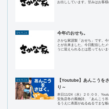
お出ししています。甘みはお客様の
今年のおせち。
ひとりごと
さかな家謹製「おせち」です。今
とが出来ました。今日配信したメ
うに迎えられるとは思ってもいませ
【Youtube】あんこう
ひとりごと
り～
本日11/24（水）２０:００、Y
安魚店冬の風物詩、「あんこう吊
るうえに表面がぬるぬるでまな板の