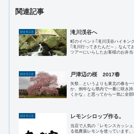
関連記事
滝川渓谷へ
ひとりごと
町のイベント｢滝川渓谷ハイキン
｢滝川行ってきたんだ～」なんて
ツアーにいらしたお客様のお弁当を
戸津辺の桜 2017春
ひとりごと
矢祭…というよりも東北の春を一
か、例年なら県内で一番に咲き誇
くかな」と思ってから一気に全部咲
レモンシロップ作る。
ひとりごと
当店で人気の「レモンスカッシュ
る低農薬レモンを使っています。