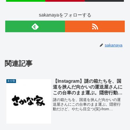
sakanayaをフォローする
sakanaya
関連記事
【Instagram】謎の箱たちを、国
未分類
道を挟んだ向かいの運送屋さんに
この台車のまま運ぶ。隠密行動だ
けど、やたら目立つ(笑)
謎の箱たちを、国道を挟んだ向かいの運
送屋さんにこの台車のまま運ぶ。隠密行
動だけど、やたら目立つ(笑)-from
Instagram