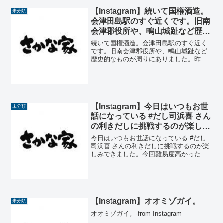
【Instagram】続いて国権酒造。
未分類
会津田島駅のすぐ近くです。旧南
会津郡役所や、鴫山城趾など歴史
的なものが周りにありました。昨
続いて国権酒造。会津田島駅のすぐ近く
年鴫山城趾に足を運んだので、今
です。旧南会津郡役所や、鴫山城趾など
歴史的なものが周りにありました。昨年
年は旧郡役所を訪ねてみました
鴫山城趾に足を運んだので、今年は旧郡
よ。
役所を訪ねてみましたよ。-from
Instagram
【Instagram】今日はいつもお世
未分類
話になっている #だし司浜喜 さん
の利きだしに挑戦するのが楽しみ
できました。今回難易度高かった
今日はいつもお世話になっている #だし
のですが、出汁の違いがよくわか
司浜喜 さんの利きだしに挑戦するのが楽
しみできました。今回難易度高かったの
りました。社長さんからいろいろ
ですが、出汁の違いがよくわかりまし
教えてもらえてよかったです。あ
た。社長さんからいろいろ教えてもらえ
りがとうございました！
てよかったです。ありがとうございまし
た！-from Ins...
【Instagram】オオミゾガイ。
未分類
オオミゾガイ。-from Instagram