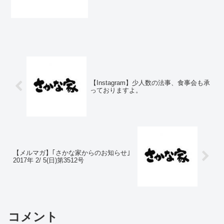
今回はイカの入荷が少なく少し値が上が
円で販売します。その分、イカの
ったので100ｸﾞﾗﾑ480円で販売します。そ
わたが良くなってきました。ねっ
の分、イカのわたが良くなってきまし
とりしてこくがあるので、味付け
た。ねっとりして...
は薄めにしてあります。晩ご飯、
晩酌のおともにいかがですか？
【Instagram】少人数の法事、食事会も承
っておりますよ。
【メルマガ】｢さかな家からのお知らせ｣
2017年 2/ 5(日)第3512号
コメント