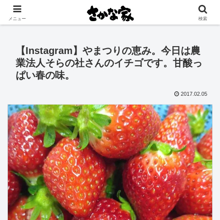
創業大正11年 矢祭町の中心で営む鮮魚店と飲食店
メニュー
検索
【Instagram】やまつりの恵み。今日は農
業法人そらの社さんのイチゴです。甘酸っ
ぱい春の味。
2017.02.05